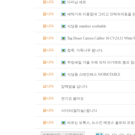
팝니다
다이닝 세트
팝니다
세탁기와 이층침대 그리고 안락의자등을 
팝니다
식당용 stainless worktable
팝니다
Tag Heuer Carrera Calibre 16 CV2A11 White
Automatic Chrono Men's Watch
팝니다
참죽. 가죽나무 팝니다.
팝니다
무빙세일 거울 수레 의자 아기매트 램프 
팝니다
식당용 스테인레스 WORKTABLE
삽니다
압력밥솥 삽니다.
팝니다
전기요 팔아요
팝니다
사다리(알미늄) 팝니다
팝니다
바르는 보톡스, 뉴스킨 에센스 울트라 프
이전페이지
다음페이지