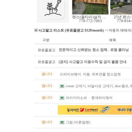
펜스(울타리)설치 수리
25년 펜스
778-772-7063
778-834
사고팔고 리스트 (유료줄광고 $120/month)
>>자동차 매매/
구분
제목
전문적이고 신뢰받는 청소 업체 - 로뎀 클리닝
유료줄광고
유료줄광고
[공지] 사고팔고 이용수칙 및 금지 물품 안내
팝니다
드라이브웨이. 지붕. 외부견물 청소업체
팝니다
conair 고데기, 비달사순 고데기, ikea 램프, ike
아이스박스
팝니다
아이키아소파 ㆍ흰색하이체어
팝니다
그림 (이튼알랜)