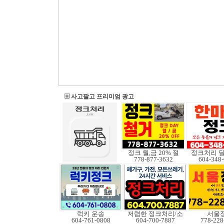
사고팔고 프리미엄 광고
정크 월,금 20% 절
정크처리 
778-877-3632
604-348
럭키 운송
저렴한 정크처리/소
서울
604-761-0808
604-700-7887
778-228