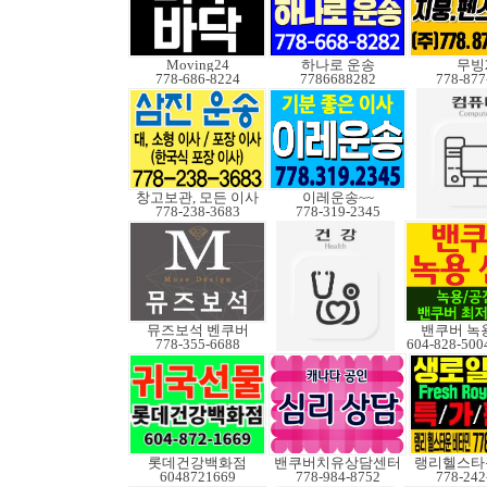
Moving24
하나로 운송
무빙
778-686-8224
7786688282
778-877
창고보관, 모든 이사
이레운송~~
778-238-3683
778-319-2345
뮤즈보석 벤쿠버
밴쿠버 녹
778-355-6688
롯데건강백화점
밴쿠버치유상담센터
랭리헬스타
6048721669
778-984-8752
778-242