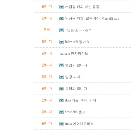
팝니다
서랍장 커피 머신 등등
팝니다
남성용 자켓 (콜롬비아, Merrell) sz S
무료
1인용 소파 2개 !!
팝니다
baby crib 팔아요.
팝니다
yamaha 전자피아노
팝니다
변압기 팝니다
팝니다
영창 피아노
팝니다
동양화 팝니다
팝니다
ikea 거울, 수레, 의자
팝니다
west elm 램프
팝니다
intex 에어매트리스