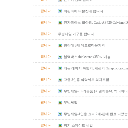
팝니다
어린아이 더블침대 팝니다
팝니다
전자피아노 팔아요. Casio AP420 Celviano Digit
bench
팝니다
무빙세일 가구들 팝니다.
팝니다
퀸침대 3개 메트로타운지역
팝니다
블랙박스 thinkware x350 미개봉
팝니다
캐논 레이저 복합기, 계산기 (Graphic calculator, 
calculator) 팔아요.
팝니다
고급 8인용 식탁세트 의자포함
팝니다
무빙세일- 아기용품 (시밀락분유, 액티비티 
바운서)
팝니다
무빙세일
팝니다
무빙세일-1인용 쇼파 2개-판매 완료 되었
팝니다
피겨 스케이트 세일