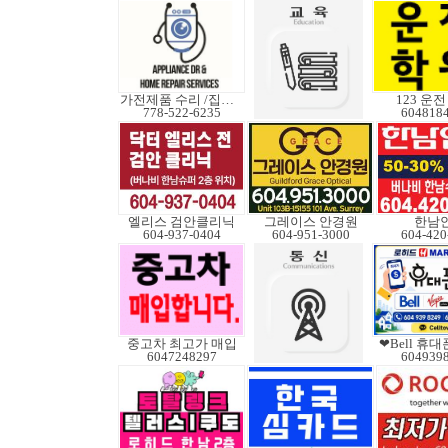
가전제품 수리 /집수리
123 운
778-522-6235
604818
엘리스 검안클리닉
그레이스 안경원
한남
604-937-0404
604-951-3000
604-420
중고차 최고가 매입
❤Bell 휴
6047248297
604939