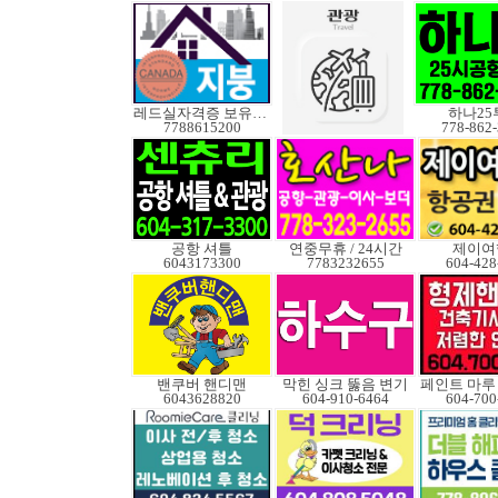
레드실자격증 보유업체
하나25
7788615200
778-862
공항 셔틀
연중무휴 / 24시간
제이여
6043173300
7783232655
604-428
밴쿠버 핸디맨
막힌 싱크 뚫음 변기
6043628820
604-910-6464
604-700