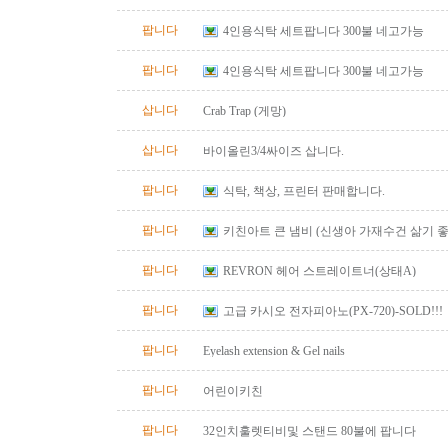
팝니다
4인용식탁 세트팝니다 300불 네고가능
팝니다
4인용식탁 세트팝니다 300불 네고가능
삽니다
Crab Trap (게망)
삽니다
바이올린3/4싸이즈 삽니다.
팝니다
식탁, 책상, 프린터 판매합니다.
팝니다
키친아트 큰 냄비 (신생아 가재수건 삶기 좋
팝니다
REVRON 헤어 스트레이트너(상태A)
팝니다
고급 카시오 전자피아노(PX-720)-SOLD!!!
팝니다
Eyelash extension & Gel nails
팝니다
어린이키친
팝니다
32인치훌렛티비및 스탠드 80불에 팝니다