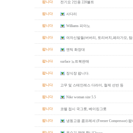
팝니다
전기요 2인용 220볼트
팝니다
사다리
팝니다
Williams 피아노
팝니다
여자신발들(버버리, 토리버치,페라가모, 탐스
팝니다
엔틱 화장대
팝니다
surface 노트북판매
팝니다
장식장 팝니다.
팝니다
고무 및 스테인레스 다라이, 철제 선반 등
팝니다
Nike woman size 5.5
팝니다
코렐 접시 국그릇, 베이킹그릇
팝니다
냉동고용 콤프레셔 (Freezer Compressor) 
팝니다
온수기 판매 합니다~~~