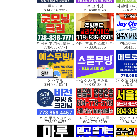
루미케어
덕 크리닝
더블해피니
604-834-5567
6048085048
778-896
이사전후,카펫,모든청소
식당 후드 청소합니다
청소하는
778-838-7771
7788365505
604355
예스무빙
소형이사 정크처리 무빙
604-782-0541
7789518890
778-955
비전 무빙&크리닝
미쿡,장거리,귀국
장거리이사
7788594457
604-779-5709
604-348