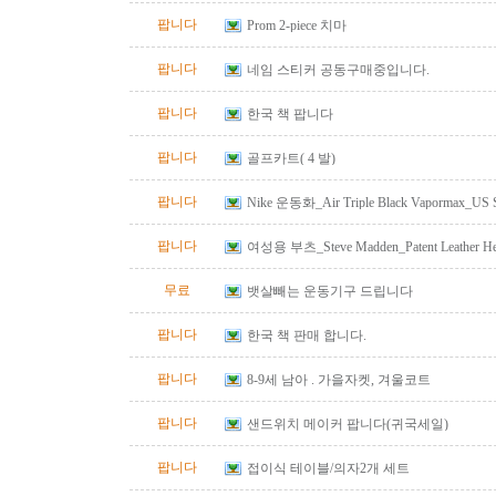
팝니다
Prom 2-piece 치마
팝니다
네임 스티커 공동구매중입니다.
팝니다
한국 책 팝니다
팝니다
골프카트( 4 발)
팝니다
Nike 운동화_Air Triple Black Vapormax_US S
팝니다
여성용 부츠_Steve Madden_Patent Leather He
Size 10
무료
뱃살빼는 운동기구 드립니다
팝니다
한국 책 판매 합니다.
팝니다
8-9세 남아 . 가을자켓, 겨울코트
팝니다
샌드위치 메이커 팝니다(귀국세일)
팝니다
접이식 테이블/의자2개 세트