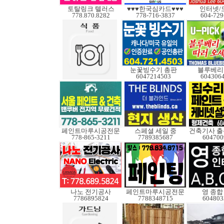
토탈링크 텔러스
♥♥♥한국심카드♥♥♥
인터넷/
778.870.8282
778-716-3837
604-729
눈꽃빙수기 총판
블루베리
6047214503
604306
페인트마루시공전문
스페셜 세일 중
건축기사 출
778-865-3211
7789385687
604700
나노 전기공사
페인트마루시공전문
영 종합
7786895824
7788348715
604803