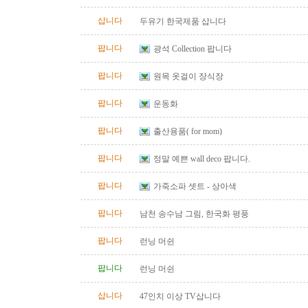
삽니다
두유기 한국제품 삽니다
팝니다
광석 Collection 팝니다
팝니다
원목 옷걸이 장식장
팝니다
운동화
팝니다
출산용품( for mom)
팝니다
정말 예쁜 wall deco 팝니다.
팝니다
가죽소파 셋트 - 상아색
팝니다
남천 송수남 그림, 한국화 평풍
팝니다
런닝 머쉰
팝니다
런닝 머쉰
삽니다
47인치 이상 TV삽니다