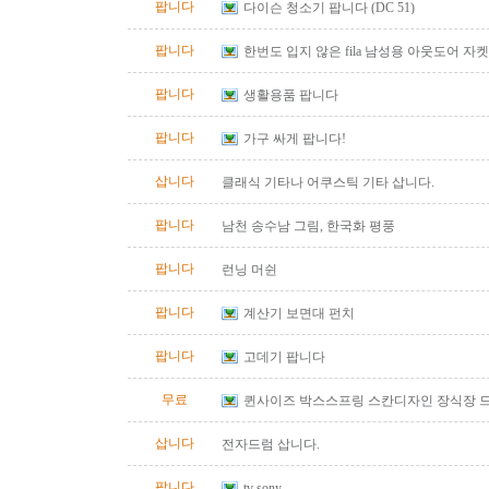
팝니다
다이슨 청소기 팝니다 (DC 51)
팝니다
한번도 입지 않은 fila 남성용 아웃도어 자켓
즈)판매합니다.
팝니다
생활용품 팝니다
팝니다
가구 싸게 팝니다!
삽니다
클래식 기타나 어쿠스틱 기타 삽니다.
팝니다
남천 송수남 그림, 한국화 평풍
팝니다
런닝 머쉰
팝니다
계산기 보면대 펀치
팝니다
고데기 팝니다
무료
퀸사이즈 박스스프링 스칸디자인 장식장 
삽니다
전자드럼 삽니다.
팝니다
tv sony