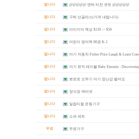
팝니다
@@@@@ 앤틱 티잔 셋트 @@@@@
팝니다
구찌 선글라스(가격 내립니다)
팝니다
아이키아 책상 $139 -> $50
팝니다
어린이 영어책 80권 K-1
팝니다
아기 자동차 Fisher-Price Laugh & Learn Crawl
Red
팝니다
아기 뮤직 테이블 Baby Einstein - Discovering M
Table
팝니다
뽀로로 오뚜기 아기 장난감 팔아요
팝니다
장식장 캐비넷
팝니다
일립티컬 운동기구
팝니다
소파 세트
무료
무료가구