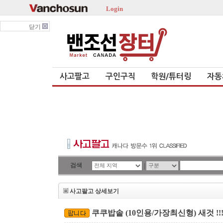
Login
닫기
사고팔고
구인구직
학원/튜터링
자동
검색
|
사고팔고 상세보기
쿠쿠밥솥 (10인용/가장최신형) 새것 !!!!!!!