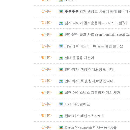
팝니다
◆◆◆◆ 김치 냉장고 50불에 판매 합니다
팝니다
남자 나이키 골프운동화ㅡ포마드크림7개
팝니다
썬마운틴 골프 카트 (Sun mountain Speed Cart 
팝니다
테일러 메이드 SLDR 골프 클럽 팔아요
팝니다
실내 운동용 자전거
팝니다
안마의자, 책장,침대,tv장 팝니다.
팝니다
안마의자, 책장,침대,tv장 팝니다.
팝니다
콜맨 아이스박스 캠핑의자 거의 새거
팝니다
TNA 야상팔아요
팝니다
헌터 키즈 레인부츠 size 11
팝니다
Dyson V7 complete 미사용품 430불