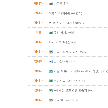
팝니다
아동용 옷장
팝니다
어린이 책(학습만화+영어)
팝니다
WHY 시리즈 18권 $20팝니다
무료
옷장 가져가세요.
삽니다
Flute 기초교재 삽니다
팝니다
크리스탈 및 커피잔 팝니다
팝니다
소파침대 팝니다
팝니다
거울, 브루스타, 대야, ikea아기 책장, 아기
팝니다
무빙세일 - 소파 / 식탁 / 침대
팝니다
##$ 최상 골프 스웡 연습기 $##
팝니다
소니 헤드폰 팝니다