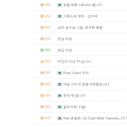
팝니다
정말 예쁜 wall deco 팝니다.
팝니다
가죽소파 셋트 - 상아색
팝니다
남천 송수남 그림, 한국화 평풍
팝니다
런닝 머쉰
팝니다
런닝 머쉰
삽니다
47인치 이상 TV삽니다
팝니다
Prom 2-piece 치마
팝니다
네임 스티커 공동구매중입니다.
팝니다
한국 책 팝니다
팝니다
골프카트( 4 발)
팝니다
Nike 운동화_Air Triple Black Vapormax_US S