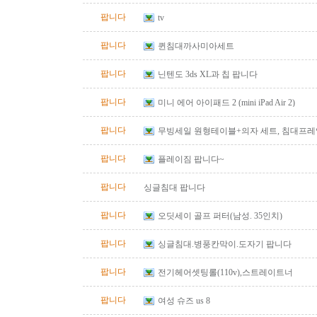
팝니다
tv
팝니다
퀸침대까사미아세트
팝니다
닌텐도 3ds XL과 칩 팝니다
팝니다
미니 에어 아이패드 2 (mini iPad Air 2)
팝니다
무빙세일 원형테이블+의자 세트, 침대프레임(qu
팝니다
플레이짐 팝니다~
팝니다
싱글침대 팝니다
팝니다
오딧세이 골프 퍼터(남성. 35인치)
팝니다
싱글침대.병풍칸막이.도자기 팝니다
팝니다
전기헤어셋팅롤(110v),스트레이트너
팝니다
여성 슈즈 us 8