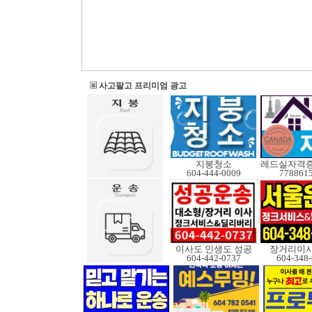
사고팔고 프리미엄 광고
지붕청소
604-444-0009
778861
이사도 인생도 성공
장거리이사
604-442-0737
604-348