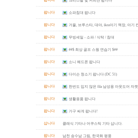
팝니다
크리스탈 및 커피잔 팝니다
팝니다
소파침대 팝니다
팝니다
거울, 브루스타, 대야, ikea아기 책장, 아기
팝니다
무빙세일 - 소파 / 식탁 / 침대
팝니다
##$ 최상 골프 스웡 연습기 $##
팝니다
소니 헤드폰 팝니다
팝니다
다이슨 청소기 팝니다 (DC 51)
팝니다
한번도 입지 않은 fila 남성용 아웃도어 자켓
즈)판매합니다.
팝니다
생활용품 팝니다
팝니다
가구 싸게 팝니다!
삽니다
클래식 기타나 어쿠스틱 기타 삽니다.
팝니다
남천 송수남 그림, 한국화 평풍