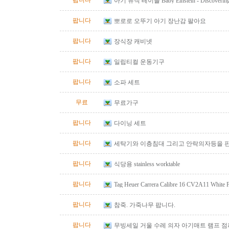
팝니다
아기 뮤직 테이블 Baby Einstein - Discovering M
Table
팝니다
뽀로로 오뚜기 아기 장난감 팔아요
팝니다
장식장 캐비넷
팝니다
일립티컬 운동기구
팝니다
소파 세트
무료
무료가구
팝니다
다이닝 세트
팝니다
세탁기와 이층침대 그리고 안락의자등을 
팝니다
식당용 stainless worktable
팝니다
Tag Heuer Carrera Calibre 16 CV2A11 White
Automatic Chrono Men's Watch
팝니다
참죽. 가죽나무 팝니다.
팝니다
무빙세일 거울 수레 의자 아기매트 램프 