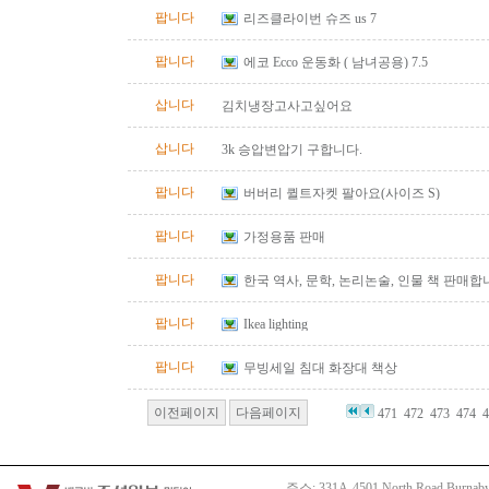
팝니다
리즈클라이번 슈즈 us 7
팝니다
에코 Ecco 운동화 ( 남녀공용) 7.5
삽니다
김치냉장고사고싶어요
삽니다
3k 승압변압기 구합니다.
팝니다
버버리 퀼트자켓 팔아요(사이즈 S)
팝니다
가정용품 판매
팝니다
한국 역사, 문학, 논리논술, 인물 책 판매합
팝니다
Ikea lighting
팝니다
무빙세일 침대 화장대 책상
이전페이지
다음페이지
471
472
473
474
4
주소: 331A-4501 North Road Burnaby