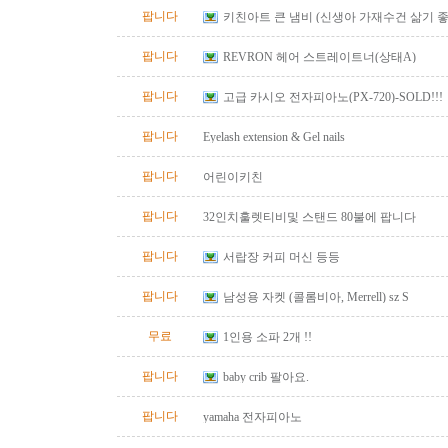
팝니다
키친아트 큰 냄비 (신생아 가재수건 삶기 좋
팝니다
REVRON 헤어 스트레이트너(상태A)
팝니다
고급 카시오 전자피아노(PX-720)-SOLD!!!
팝니다
Eyelash extension & Gel nails
팝니다
어린이키친
팝니다
32인치훌렛티비및 스탠드 80불에 팝니다
팝니다
서랍장 커피 머신 등등
팝니다
남성용 자켓 (콜롬비아, Merrell) sz S
무료
1인용 소파 2개 !!
팝니다
baby crib 팔아요.
팝니다
yamaha 전자피아노