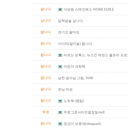
팝니다
식당용 스테인레스 WORKTABLE
삽니다
압력밥솥 삽니다.
팝니다
전기요 팔아요
팝니다
사다리(알미늄) 팝니다
팝니다
바르는 보톡스, 뉴스킨 에센스 울트라 프
팝니다
어린이 과학책
팝니다
남천 송수남 그림, 16/66
팝니다
런닝 머쉰
팝니다
노트북 (랩탑)
무료
무료그로서리진열장및shelf
팝니다
정강이 보호대(shinguard)