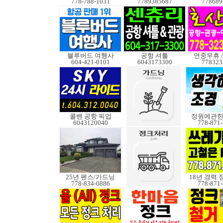
778-788-1031
7789385687
778689
블루버드 여행사
공항 셔틀
연중무휴 /
604-421-0101
6043173300
778323
콜밴 공항 픽업
정원에관
6043120040
778-871
25년 펜스/가드닝
18년 경력
778-834-0886
778-871