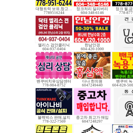
대형트럭 보유,창고보관
정크처리 딜리버리
정크 월,금 
7789516244
604-348-6146
778-877
엘리스 검안클리닉
한남안경
604-937-0404
604-420-1000
밴쿠버치유상담센터
다나 한의원
밴쿠버 녹
778-984-8752
6047249440
블랙박스 판매,설치
중고차 최고가 매입
778-322-7569
6047248297