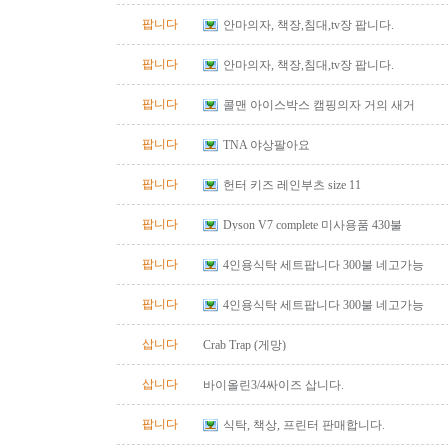
팝니다
안마의자, 책장,침대,tv장 팝니다.
팝니다
안마의자, 책장,침대,tv장 팝니다.
팝니다
콜맨 아이스박스 캠핑의자 거의 새거
팝니다
TNA 야상팔아요
팝니다
헌터 키즈 레인부츠 size 11
팝니다
Dyson V7 complete 미사용품 430불
팝니다
4인용식탁 세트팝니다 300불 네고가능
팝니다
4인용식탁 세트팝니다 300불 네고가능
삽니다
Crab Trap (게망)
삽니다
바이올린3/4싸이즈 삽니다.
팝니다
식탁, 책상, 프린터 판매합니다.