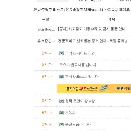
778-246-4212
778-879
사고팔고 리스트 (유료줄광고 $120/month)
>>자동차 매매/
구분
제목
[공지] 사고팔고 이용수칙 및 금지 물품 안내
유료줄광고
유료줄광고
전문적이고 신뢰받는 청소 업체 - 로뎀 클리닝
팝니다
피겨 스케이트 세일
삽니다
두유기 한국제품 삽니다
팝니다
광석 Collection 팝니다
팝니다
원목 옷걸이 장식장
팝니다
운동화
팝니다
출산용품( for mom)