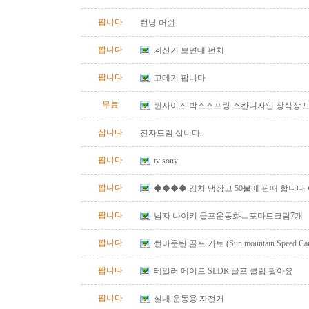
팝니다
런닝 머쉰
팝니다
계산기 보면대 펀치
팝니다
고데기 팝니다
무료
퀸사이즈 박스스프링 스칸디자인 장식장 
삽니다
전자드럼 삽니다.
팝니다
tv sony
팝니다
◆◆◆◆ 김치 냉장고 50불에 판매 합니다
팝니다
남자 나이키 골프운동화ㅡ포마드크림7개
팝니다
썬마운틴 골프 카트 (Sun mountain Speed Cart 
팝니다
테일러 메이드 SLDR 골프 클럽 팔아요
팝니다
실내 운동용 자전거