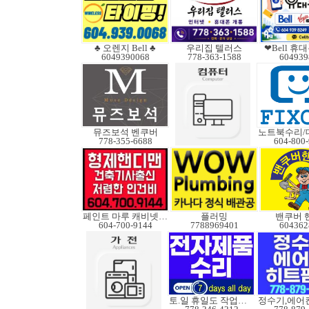
♣ 오렌지 Bell ♣
우리집 텔러스
❤Bell 
6049390068
778-363-1588
604939
뮤즈보석 벤쿠버
778-355-6688
604-800
페인트 마루 캐비넷코팅
플러밍
밴쿠버 
604-700-9144
7788969401
604362
토.일 휴일도 작업가능