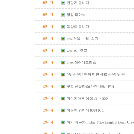
팝니다
변압기 팝니다
팝니다
영창 피아노
팝니다
동양화 팝니다
팝니다
ikea 거울, 수레, 의자
팝니다
west elm 램프
팝니다
intex 에어매트리스
팝니다
@@@@@ 앤틱 티잔 셋트 @@@@@
팝니다
구찌 선글라스(가격 내립니다)
팝니다
아이키아 책상 $139 -> $50
팝니다
어린이 영어책 80권 K-1
팝니다
아기 자동차 Fisher-Price Laugh & Learn Crawl
Red