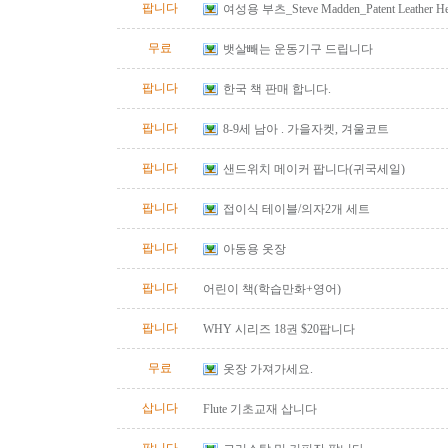
팝니다
여성용 부츠_Steve Madden_Patent Leather He
Size 10
무료
뱃살빼는 운동기구 드립니다
팝니다
한국 책 판매 합니다.
팝니다
8-9세 남아 . 가을자켓, 겨울코트
팝니다
샌드위치 메이커 팝니다(귀국세일)
팝니다
접이식 테이블/의자2개 세트
팝니다
아동용 옷장
팝니다
어린이 책(학습만화+영어)
팝니다
WHY 시리즈 18권 $20팝니다
무료
옷장 가져가세요.
삽니다
Flute 기초교재 삽니다