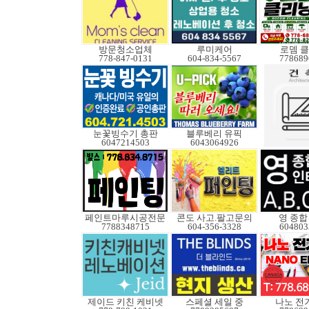
방문청소업체
루미케어
로뎀 
778-847-0131
604-834-5567
778689
눈꽃빙수기 총판
블루베리 유픽
6047214503
6043064926
페인트마루시공전문
콘도 사고.팔고문의
영 종합
7788348715
604-356-3328
604803
제이드 키친 케비넷
스페셜 세일 중
나노 전