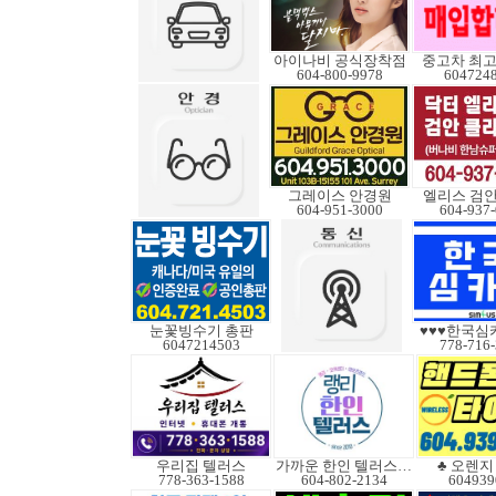
아이나비 공식장착점
중고차 최고
604-800-9978
604724
그레이스 안경원
엘리스 검
604-951-3000
604-937
눈꽃빙수기 총판
♥♥♥한국심
6047214503
778-716
우리집 텔러스
가까운 한인 텔러스쿠도
♣ 오렌지 B
778-363-1588
604-802-2134
604939