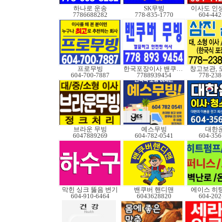
하나로 운송
SK무빙
이사도 인
7786688282
778-835-1770
604-442
프로무빙
한국포장이사 밴쿠버무빙
창고보관, 
604-700-7887
7788939454
778-238
브라운 무빙
예스무빙
대한
6047889269
604-782-0541
604-356
막힌 싱크 뚫음 변기
밴쿠버 핸디맨
에이스 히
604-910-6464
6043628820
604-202