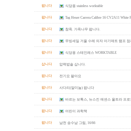
팝니다
식당용 stainless worktable
팝니다
Tag Heuer Carrera Calibre 16 CV2A11 White
Automatic Chrono Men's Watch
팝니다
참죽. 가죽나무 팝니다.
팝니다
무빙세일 거울 수레 의자 아기매트 램프 
팝니다
식당용 스테인레스 WORKTABLE
삽니다
압력밥솥 삽니다.
팝니다
전기요 팔아요
팝니다
사다리(알미늄) 팝니다
팝니다
바르는 보톡스, 뉴스킨 에센스 울트라 프
팝니다
어린이 과학책
팝니다
남천 송수남 그림, 16/66