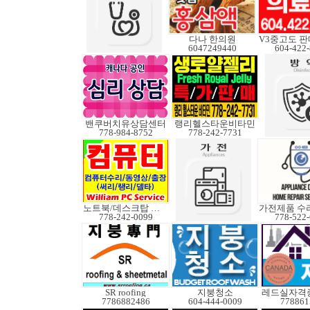
다나 한의원
6047249440
604-422
밴쿠버치유상담센터
랭리헬스타운비타민
778-984-8752
778-242-7731
노트북/데스크탑 수리
778-242-0099
778-522
SR roofing
지붕청소
7786882486
604-444-0009
778861