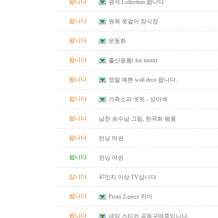
팝니다
광석 Collection 팝니다
팝니다
원목 옷걸이 장식장
팝니다
운동화
팝니다
출산용품( for mom)
팝니다
정말 예쁜 wall deco 팝니다.
팝니다
가죽소파 셋트 - 상아색
팝니다
남천 송수남 그림, 한국화 평풍
팝니다
런닝 머쉰
팝니다
런닝 머쉰
삽니다
47인치 이상 TV삽니다
팝니다
Prom 2-piece 치마
팝니다
네임 스티커 공동구매중입니다.