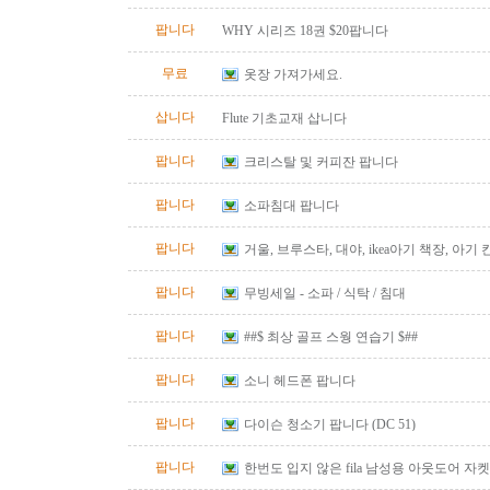
팝니다
WHY 시리즈 18권 $20팝니다
무료
옷장 가져가세요.
삽니다
Flute 기초교재 삽니다
팝니다
크리스탈 및 커피잔 팝니다
팝니다
소파침대 팝니다
팝니다
거울, 브루스타, 대야, ikea아기 책장, 아기
팝니다
무빙세일 - 소파 / 식탁 / 침대
팝니다
##$ 최상 골프 스웡 연습기 $##
팝니다
소니 헤드폰 팝니다
팝니다
다이슨 청소기 팝니다 (DC 51)
팝니다
한번도 입지 않은 fila 남성용 아웃도어 자켓
즈)판매합니다.