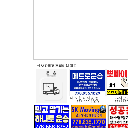
사고팔고 프리미엄 광고
대,소형 이사및 정크처
24시간
778-955-1029
778887