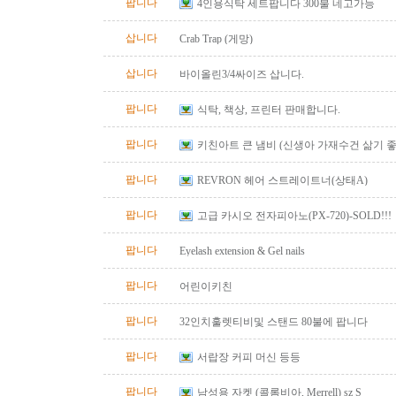
팝니다
4인용식탁 세트팝니다 300불 네고가능
삽니다
Crab Trap (게망)
삽니다
바이올린3/4싸이즈 삽니다.
팝니다
식탁, 책상, 프린터 판매합니다.
팝니다
키친아트 큰 냄비 (신생아 가재수건 삶기 좋
팝니다
REVRON 헤어 스트레이트너(상태A)
팝니다
고급 카시오 전자피아노(PX-720)-SOLD!!!
팝니다
Eyelash extension & Gel nails
팝니다
어린이키친
팝니다
32인치훌렛티비및 스탠드 80불에 팝니다
팝니다
서랍장 커피 머신 등등
팝니다
남성용 자켓 (콜롬비아, Merrell) sz S