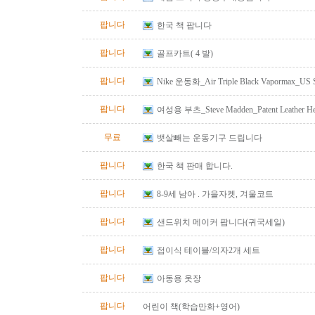
팝니다
한국 책 팝니다
팝니다
골프카트( 4 발)
팝니다
Nike 운동화_Air Triple Black Vapormax_US S
팝니다
여성용 부츠_Steve Madden_Patent Leather He
Size 10
무료
뱃살빼는 운동기구 드립니다
팝니다
한국 책 판매 합니다.
팝니다
8-9세 남아 . 가을자켓, 겨울코트
팝니다
샌드위치 메이커 팝니다(귀국세일)
팝니다
접이식 테이블/의자2개 세트
팝니다
아동용 옷장
팝니다
어린이 책(학습만화+영어)