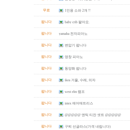
무료
1인용 소파 2개 !!
팝니다
baby crib 팔아요.
팝니다
yamaha 전자피아노
팝니다
변압기 팝니다
팝니다
영창 피아노
팝니다
동양화 팝니다
팝니다
ikea 거울, 수레, 의자
팝니다
west elm 램프
팝니다
intex 에어매트리스
팝니다
@@@@@ 앤틱 티잔 셋트 @@@@@
팝니다
구찌 선글라스(가격 내립니다)