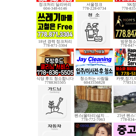
정크처리 딜리버리
서울정크
SK
604-348-6146
778-228-0734
778-835
18년 경력 정크처리
방문청
778-871-3304
778-847
식당 후드 청소합니다
청소하는 사람들
카펫,정기,
7788365505
6043556828
778513
펜스(울타리)설치 수리
25년 펜스
778-772-7063
778-834