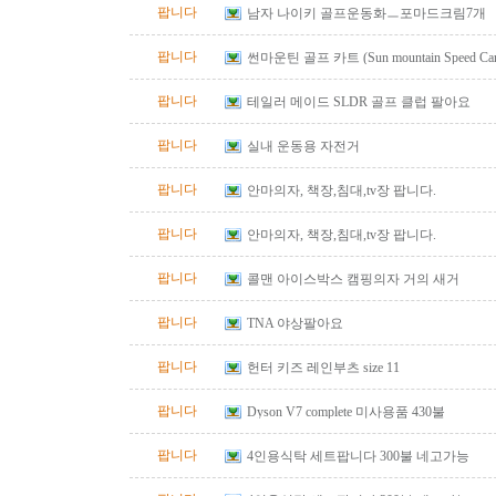
팝니다
남자 나이키 골프운동화ㅡ포마드크림7개
팝니다
썬마운틴 골프 카트 (Sun mountain Speed Cart 
팝니다
테일러 메이드 SLDR 골프 클럽 팔아요
팝니다
실내 운동용 자전거
팝니다
안마의자, 책장,침대,tv장 팝니다.
팝니다
안마의자, 책장,침대,tv장 팝니다.
팝니다
콜맨 아이스박스 캠핑의자 거의 새거
팝니다
TNA 야상팔아요
팝니다
헌터 키즈 레인부츠 size 11
팝니다
Dyson V7 complete 미사용품 430불
팝니다
4인용식탁 세트팝니다 300불 네고가능