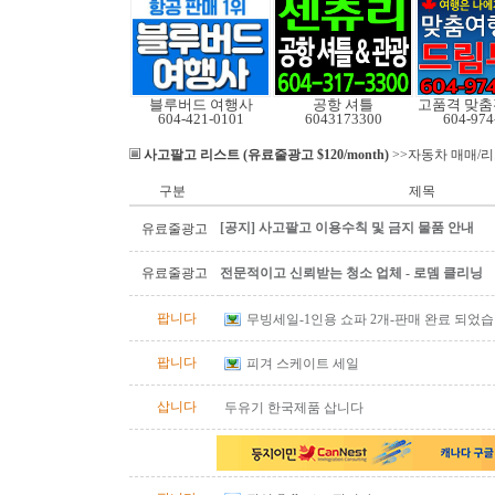
블루버드 여행사
공항 셔틀
604-421-0101
6043173300
604-974
사고팔고 리스트 (유료줄광고 $120/month)
>>자동차 매매/
구분
제목
[공지] 사고팔고 이용수칙 및 금지 물품 안내
유료줄광고
유료줄광고
전문적이고 신뢰받는 청소 업체 - 로뎀 클리닝
팝니다
무빙세일-1인용 쇼파 2개-판매 완료 되었
팝니다
피겨 스케이트 세일
삽니다
두유기 한국제품 삽니다