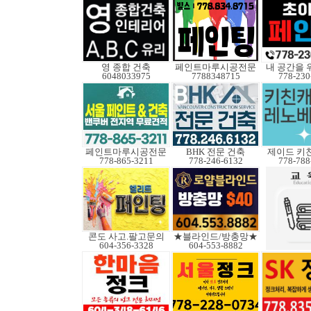
영 종합 건축
페인트마루시공전문
내 공간을 
6048033975
7788348715
778-230
페인트마루시공전문
BHK 전문 건축
제이드 키
778-865-3211
778-246-6132
778-788
콘도 사고.팔고문의
★블라인드/방충망★
604-356-3328
604-553-8882