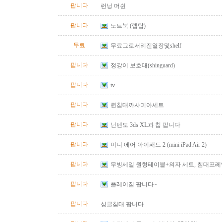
팝니다
런닝 머쉰
팝니다
노트북 (랩탑)
무료
무료그로서리진열장및shelf
팝니다
정강이 보호대(shinguard)
팝니다
tv
팝니다
퀸침대까사미아세트
팝니다
닌텐도 3ds XL과 칩 팝니다
팝니다
미니 에어 아이패드 2 (mini iPad Air 2)
팝니다
무빙세일 원형테이블+의자 세트, 침대프레임(qu
팝니다
플레이짐 팝니다~
팝니다
싱글침대 팝니다