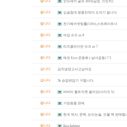
팝니다
오딧세이 골프 퍼터(남성. 35인치)
팝니다
싱글침대.병풍칸막이.도자기 팝니다
팝니다
전기헤어셋팅롤(110v),스트레이트너
팝니다
여성 슈즈 us 8
팝니다
리즈클라이번 슈즈 us 7
팝니다
에코 Ecco 운동화 ( 남녀공용) 7.5
삽니다
김치냉장고사고싶어요
삽니다
3k 승압변압기 구합니다.
팝니다
버버리 퀼트자켓 팔아요(사이즈 S)
팝니다
가정용품 판매
팝니다
한국 역사, 문학, 논리논술, 인물 책 판매합
팝니다
Ikea lighting