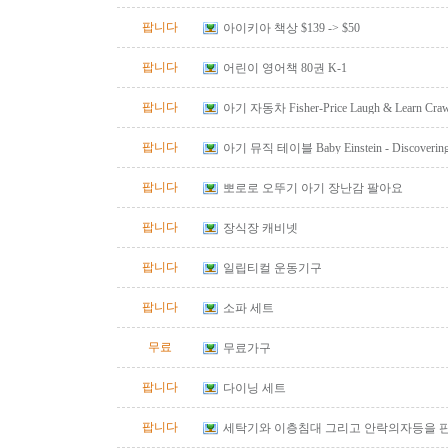
팝니다
아이키아 책상 $139 -> $50
팝니다
어린이 영어책 80권 K-1
팝니다
아기 자동차 Fisher-Price Laugh & Learn Crawl
Red
팝니다
아기 뮤직 테이블 Baby Einstein - Discovering M
Table
팝니다
뽀로로 오뚜기 아기 장난감 팔아요
팝니다
장식장 캐비넷
팝니다
일립티컬 운동기구
팝니다
소파 세트
무료
무료가구
팝니다
다이닝 세트
팝니다
세탁기와 이층침대 그리고 안락의자등을 