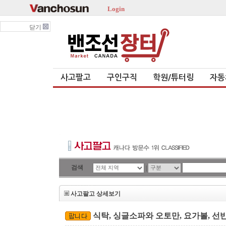
Login
닫기
사고팔고
구인구직
학원/튜터링
자동
검색
|
사고팔고 상세보기
식탁, 싱글소파와 오토만, 요가볼, 선