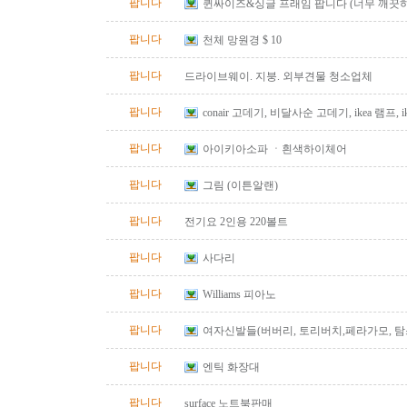
팝니다
퀸싸이즈&싱글 프래임 팝니다 (너무 깨끗
너무 좋아요)
팝니다
천체 망원경 $ 10
팝니다
드라이브웨이. 지붕. 외부견물 청소업체
팝니다
conair 고데기, 비달사순 고데기, ikea 램프, ike
아이스박스
팝니다
아이키아소파 ㆍ흰색하이체어
팝니다
그림 (이튼알랜)
팝니다
전기요 2인용 220볼트
팝니다
사다리
팝니다
Williams 피아노
팝니다
여자신발들(버버리, 토리버치,페라가모, 탐스
팝니다
엔틱 화장대
팝니다
surface 노트북판매