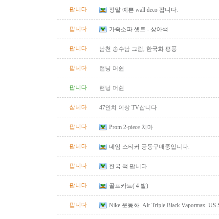
팝니다
정말 예쁜 wall deco 팝니다.
팝니다
가죽소파 셋트 - 상아색
팝니다
남천 송수남 그림, 한국화 평풍
팝니다
런닝 머쉰
팝니다
런닝 머쉰
삽니다
47인치 이상 TV삽니다
팝니다
Prom 2-piece 치마
팝니다
네임 스티커 공동구매중입니다.
팝니다
한국 책 팝니다
팝니다
골프카트( 4 발)
팝니다
Nike 운동화_Air Triple Black Vapormax_US S