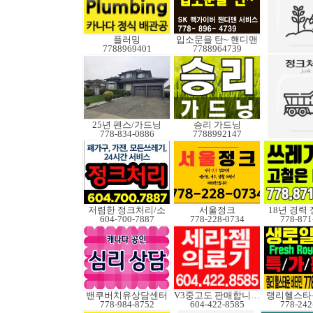
플러밍
입소문을 탄~ 핸디맨
7788969401
7788964739
25년 펜스/가드닝
승리 가드닝
778-834-0886
7788992147
저렴한 정크처리/소
서울정크
18년 경력
604-700-7887
778-228-0734
778-871
밴쿠버치유상담센터
V3중고도 판매합니다.
랭리헬스타
778-984-8752
604-422-8585
778-242