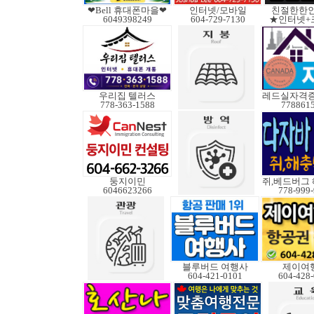
❤Bell 휴대폰마을❤
인터넷/모바일
친절한한인
6049398249
604-729-7130
★인터넷+
우리집 텔러스
778-363-1588
778861
둥지이민
6046623266
778-999
블루버드 여행사
제이여
604-421-0101
604-428