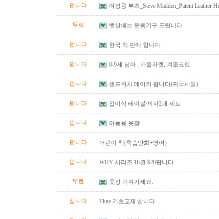
팝니다
여성용 부츠_Steve Madden_Patent Leather He
Size 10
무료
뱃살빼는 운동기구 드립니다
팝니다
한국 책 판매 합니다.
팝니다
8-9세 남아 . 가을자켓, 겨울코트
팝니다
샌드위치 메이커 팝니다(귀국세일)
팝니다
접이식 테이블/의자2개 세트
팝니다
아동용 옷장
팝니다
어린이 책(학습만화+영어)
팝니다
WHY 시리즈 18권 $20팝니다
무료
옷장 가져가세요.
삽니다
Flute 기초교재 삽니다