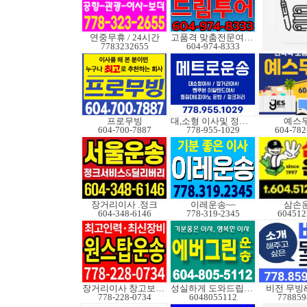
연중무휴 / 24시간
고품격 맞춤전문여행사
7783232655
604-974-8333
프로무빙
대,소형 이사및 정크처
예스
604-700-7887
778-955-1029
604-782
장거리이사 .정크
이레운송~~
삼손
604-348-6146
778-319-2345
604512
장거리이사 창고보관정크
성실하게 도와드립니다
비전 무빙
778-228-0734
6048055112
778859