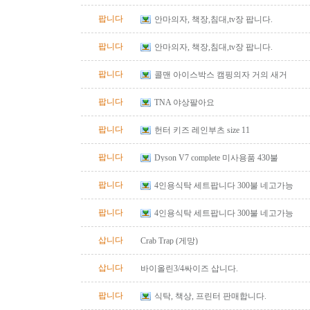
팝니다
안마의자, 책장,침대,tv장 팝니다.
팝니다
안마의자, 책장,침대,tv장 팝니다.
팝니다
콜맨 아이스박스 캠핑의자 거의 새거
팝니다
TNA 야상팔아요
팝니다
헌터 키즈 레인부츠 size 11
팝니다
Dyson V7 complete 미사용품 430불
팝니다
4인용식탁 세트팝니다 300불 네고가능
팝니다
4인용식탁 세트팝니다 300불 네고가능
삽니다
Crab Trap (게망)
삽니다
바이올린3/4싸이즈 삽니다.
팝니다
식탁, 책상, 프린터 판매합니다.