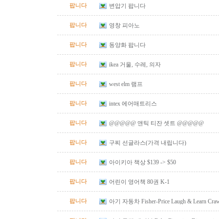
팝니다
변압기 팝니다
팝니다
영창 피아노
팝니다
동양화 팝니다
팝니다
ikea 거울, 수레, 의자
팝니다
west elm 램프
팝니다
intex 에어매트리스
팝니다
@@@@@ 앤틱 티잔 셋트 @@@@@
팝니다
구찌 선글라스(가격 내립니다)
팝니다
아이키아 책상 $139 -> $50
팝니다
어린이 영어책 80권 K-1
팝니다
아기 자동차 Fisher-Price Laugh & Learn Crawl
Red