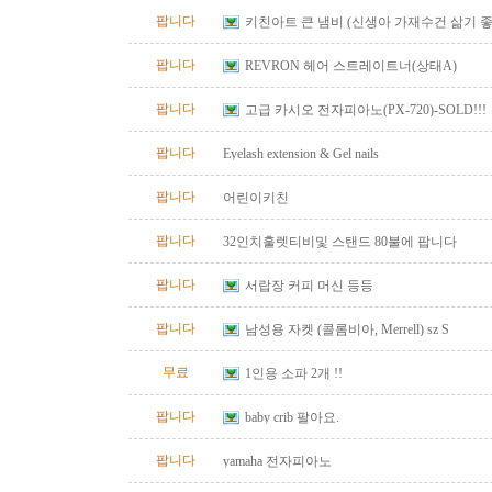
팝니다
키친아트 큰 냄비 (신생아 가재수건 삶기 좋
팝니다
REVRON 헤어 스트레이트너(상태A)
팝니다
고급 카시오 전자피아노(PX-720)-SOLD!!!
팝니다
Eyelash extension & Gel nails
팝니다
어린이키친
팝니다
32인치훌렛티비및 스탠드 80불에 팝니다
팝니다
서랍장 커피 머신 등등
팝니다
남성용 자켓 (콜롬비아, Merrell) sz S
무료
1인용 소파 2개 !!
팝니다
baby crib 팔아요.
팝니다
yamaha 전자피아노