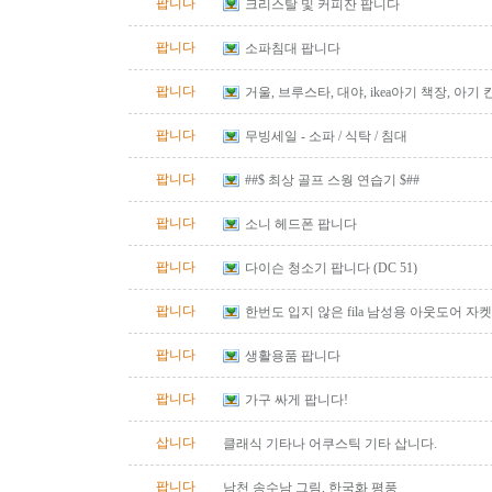
팝니다
크리스탈 및 커피잔 팝니다
팝니다
소파침대 팝니다
팝니다
거울, 브루스타, 대야, ikea아기 책장, 아기
팝니다
무빙세일 - 소파 / 식탁 / 침대
팝니다
##$ 최상 골프 스웡 연습기 $##
팝니다
소니 헤드폰 팝니다
팝니다
다이슨 청소기 팝니다 (DC 51)
팝니다
한번도 입지 않은 fila 남성용 아웃도어 자켓
즈)판매합니다.
팝니다
생활용품 팝니다
팝니다
가구 싸게 팝니다!
삽니다
클래식 기타나 어쿠스틱 기타 삽니다.
팝니다
남천 송수남 그림, 한국화 평풍