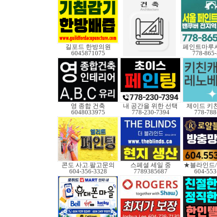
길포드 한방의원
페인트마루
6045871075
778-865
영 종합 건축
내 공간을 위한 선택
제이드 키
6048033975
778-230-7394
778-788
콘도 사고.팔고문의
스페셜 세일 중
★블라인드
604-356-3328
7789385687
604-553