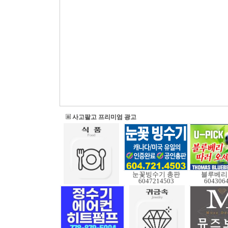
사고팔고 프리미엄 광고
눈꽃빙수기 총판
블루베리
6047214503
604306