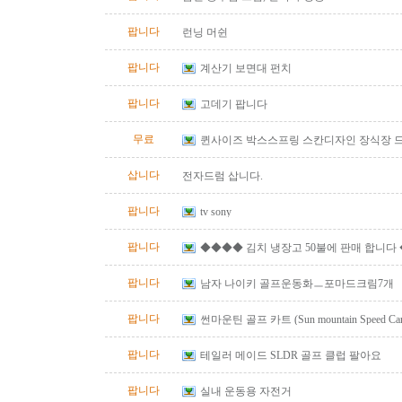
팝니다
런닝 머쉰
팝니다
계산기 보면대 펀치
팝니다
고데기 팝니다
무료
퀸사이즈 박스스프링 스칸디자인 장식장 
삽니다
전자드럼 삽니다.
팝니다
tv sony
팝니다
◆◆◆◆ 김치 냉장고 50불에 판매 합니다
팝니다
남자 나이키 골프운동화ㅡ포마드크림7개
팝니다
썬마운틴 골프 카트 (Sun mountain Speed Cart 
팝니다
테일러 메이드 SLDR 골프 클럽 팔아요
팝니다
실내 운동용 자전거