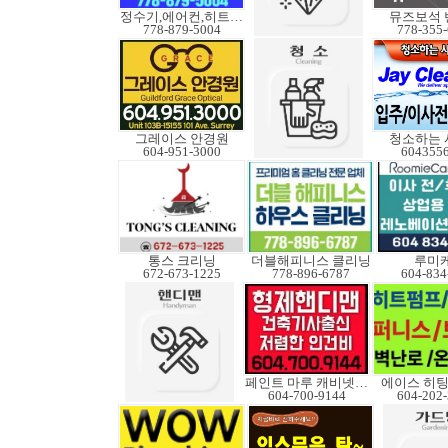
정수기,에어컨,히트펌프
뮤즈보석 
778-879-5004
778-355
그레이스 안경원
청소하는 
604-951-3000
604355
통스 크리닝
더블해피니스 클리닝
루미
672-673-1225
778-896-6787
604-834
페인트 마루 캐비넷코팅
에이스 히팅
604-700-9144
604-202