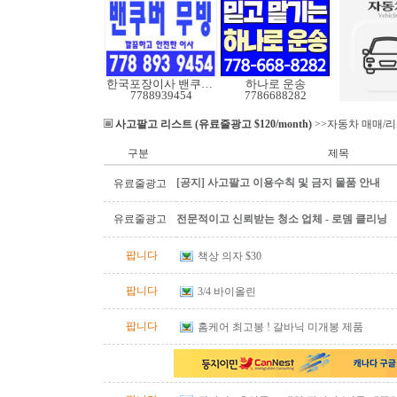
한국포장이사 밴쿠버무빙
하나로 운송
7788939454
7786688282
사고팔고 리스트 (유료줄광고 $120/month)
>>자동차 매매/
구분
제목
[공지] 사고팔고 이용수칙 및 금지 물품 안내
유료줄광고
유료줄광고
전문적이고 신뢰받는 청소 업체 - 로뎀 클리닝
팝니다
책상 의자 $30
팝니다
3/4 바이올린
팝니다
홈케어 최고봉 ! 갈바닉 미개봉 제품