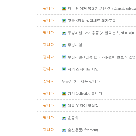
팝니다
캐논 레이저 복합기, 계산기 (Graphic calculator, 
calculator) 팔아요.
팝니다
고급 8인용 식탁세트 의자포함
팝니다
무빙세일- 아기용품 (시밀락분유, 액티비티 
바운서)
팝니다
무빙세일
팝니다
무빙세일-1인용 쇼파 2개-판매 완료 되었
팝니다
피겨 스케이트 세일
삽니다
두유기 한국제품 삽니다
팝니다
광석 Collection 팝니다
팝니다
원목 옷걸이 장식장
팝니다
운동화
팝니다
출산용품( for mom)