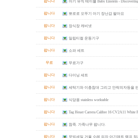
팝니다
아기 뮤직 테이블 Baby Einstein - Discovering M
Table
팝니다
뽀로로 오뚜기 아기 장난감 팔아요
팝니다
장식장 캐비넷
팝니다
일립티컬 운동기구
팝니다
소파 세트
무료
무료가구
팝니다
다이닝 세트
팝니다
세탁기와 이층침대 그리고 안락의자등을 
팝니다
식당용 stainless worktable
팝니다
Tag Heuer Carrera Calibre 16 CV2A11 White
Automatic Chrono Men's Watch
팝니다
참죽. 가죽나무 팝니다.
팝니다
무빙세일 거울 수레 의자 아기매트 램프 