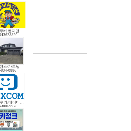
쿠버 핸디맨
043628820
 펜스/가드닝
-834-0886
노트북수리/데이터복구
4-800-9978