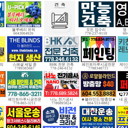
블루베리 유픽
모든 집수리
영
6043064926
778-237-9110
60
문의
스페셜 세일 중
BHK 전문 건축
페인트마루시공전문
제이
7789385687
778-246-6132
7788348715
77
페인트마루시공전문
나노 전기공사
★블라인드/방충망★
내 공
778-865-3211
7786895824
604-553-8882
77