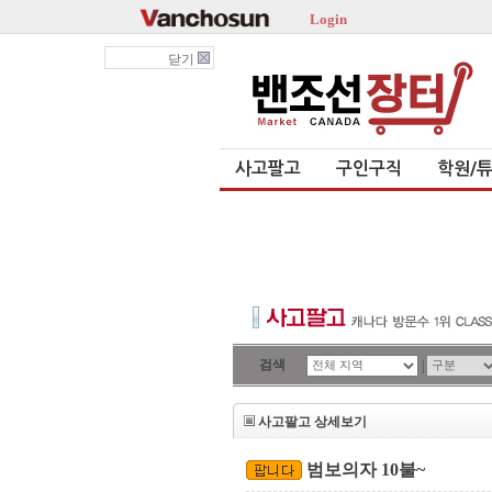
Login
닫기
사고팔고
구인구직
학원/
검색
|
사고팔고 상세보기
범보의자 10불~