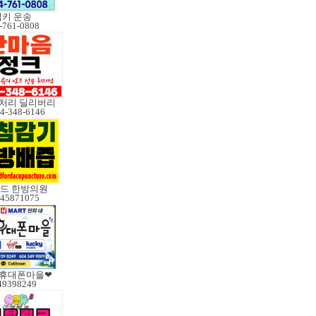
럭키 운송
-761-0808
처리 딜리버리
4-348-6146
드 한방의원
45871075
l 휴대폰마을❤
49398249