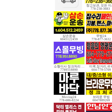
창고보관, 모든 이
778-238-3683
삼손운송
무빙24
6045122459
778-877-3632
소형이사 정크처리 무빙
미쿡,장거리,귀
7789518890
604-779-5709
Moving24
브라운 무빙
778-686-8224
6047889269