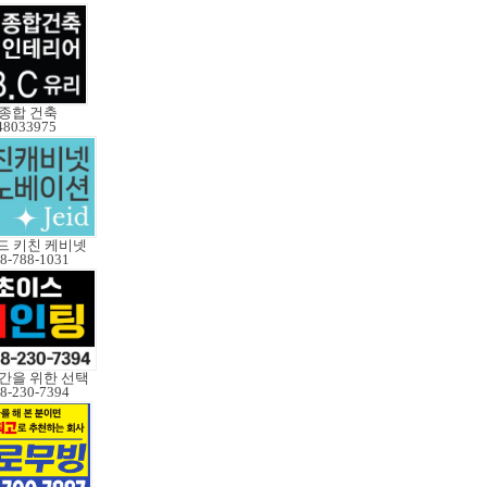
 종합 건축
48033975
드 키친 케비넷
8-788-1031
간을 위한 선택
8-230-7394