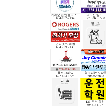
가까운 한인 텔러스쿠도
우리집 텔러스
604-802-2134
778-363-1588
인터넷/모바일
604-729-7130
통스 크리닝
청소하는 사람
672-673-1225
6043556828
123 운전 학원
6048184707