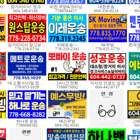
사
장거리이사 .정크
비전 무빙&크리닝
대한운송
604-348-6146
7788594457
604-356-8224
60
장거리이사 창고보관정크
이레운송~~
SK무빙
778-228-0734
778-319-2345
778-835-1770
7
국
대,소형 이사및 정크처
24시간 전화
이사도 인생도 성공
778-955-1029
7788875692
604-442-0737
6
하나로 운송
예스무빙
그레
7786688282
604-782-0541
60