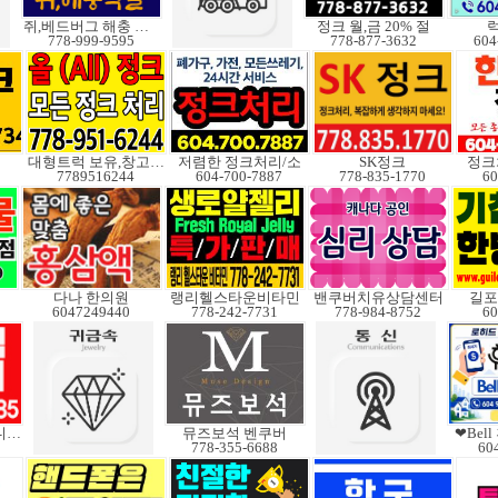
쥐,베드버그 해충 박멸
정크 월,금 20% 절
778-999-9595
778-877-3632
604
대형트럭 보유,창고보관
저렴한 정크처리/소
SK정크
정크
7789516244
604-700-7887
778-835-1770
60
다나 한의원
랭리헬스타운비타민
밴쿠버치유상담센터
길포
6047249440
778-242-7731
778-984-8752
60
V3중고도 판매합니다.
뮤즈보석 벤쿠버
❤Bel
778-355-6688
60