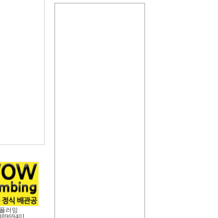
플러밍
88969401