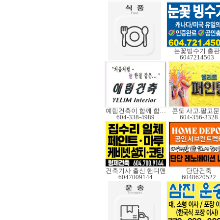
눈꽃빙수기 총판
6047214503
예림건축이 함께 합니다
콘도 사고.팔고
604-338-4989
604-356-3328
건축기사 출신 핸디맨
단단건축
6047009144
6048620522