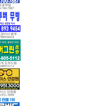
프로무빙
4-700-7887
한국포장이사 밴쿠버무빙
788939454
성실하게 도와드립니다
048055112
이스 안경원
4-951-3000