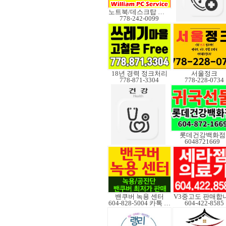
노트북/데스크탑 수리
778-242-0099
18년 경력 정크처리
서울정크
778-871-3304
778-228-0734
롯데건강백화점
6048721669
밴쿠버 녹용 센터
604-828-5004 카톡 Elkcanada
604-422-8585