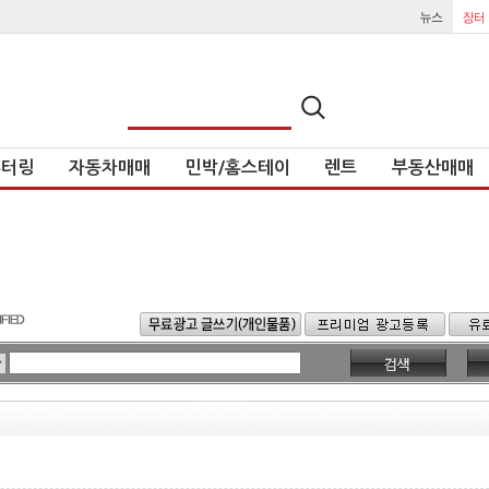
튜터링
자동차매매
민박/홈스테이
렌트
부동산매매