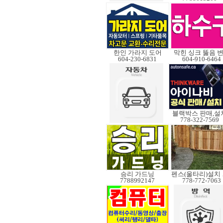
한인 가라지 도어
막힌 싱크 뚫음 
604-230-6831
604-910-6464
블랙박스 판매,설
778-322-7569
승리 가드닝
펜스
7788992147
778-772-7063