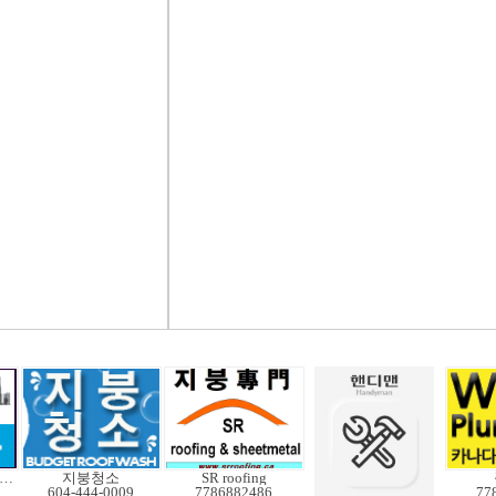
드실자격증 보유업체
지붕청소
SR roofing
604-444-0009
7786882486
77