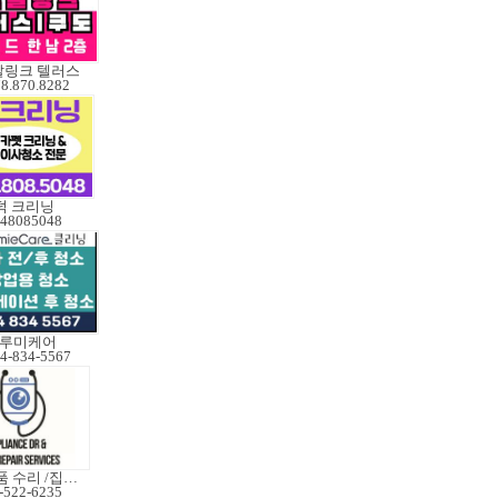
탈링크 텔러스
8.870.8282
덕 크리닝
48085048
루미케어
4-834-5567
가전제품 수리 /집수리
-522-6235