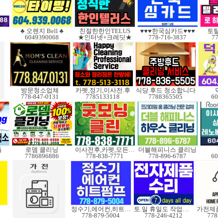
♣ 오렌지 Bell ♣
친절한한인TELUS
♥♥♥한국심카드♥♥♥
토
6049390068
★인터넷+크레딧★
778-716-3837
77
방문청소업체
카펫,정기,이사전.후
식당 후드 청소합니다
778-847-0131
7785133118
7788365505
60
들
로뎀 클리닝
이사전후,카펫,모든청소
더블해피니스 클리닝
7786896886
778-838-7771
778-896-6787
60
정수기,에어컨,히트펌프
토.일 휴일도 작업가능
778-879-5004
778-246-4212
778