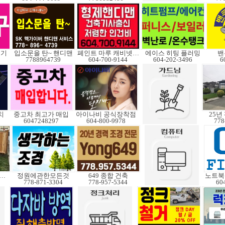
변기
입소문을 탄~ 핸디맨
페인트 마루 캐비넷코팅
에이스 히팅 플러밍
밴
7788964739
604-700-9144
604-202-3496
6
치
중고차 최고가 매입
아이나비 공식장착점
25년
6047248297
604-800-9978
778
(울타리)설치 수리
정원에관한모든것
649 종합 건축
778-871-3304
778-957-5344
60