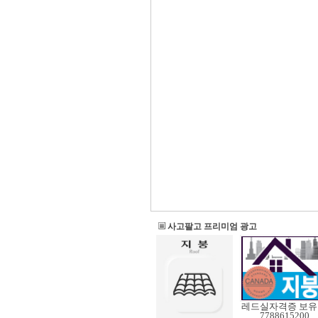
사고팔고 프리미엄 광고
레
7788615200