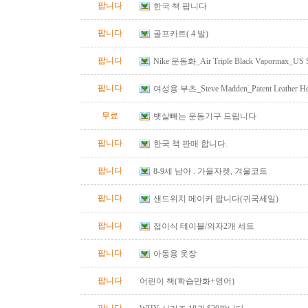
팝니다
한국 책 팝니다
팝니다
골프카트( 4 발)
팝니다
Nike 운동화_Air Triple Black Vapormax_US S
팝니다
여성용 부츠_Steve Madden_Patent Leather He
Size 10
무료
뱃살빼는 운동기구 드립니다
팝니다
한국 책 판매 합니다.
팝니다
8-9세 남아 . 가을자켓, 겨울코트
팝니다
샌드위치 메이커 팝니다(귀국세일)
팝니다
접이식 테이블/의자2개 세트
팝니다
아동용 옷장
팝니다
어린이 책(학습만화+영어)