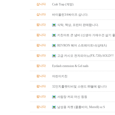
삽니다
Crab Trap (게망)
삽니다
바이올린3/4싸이즈 삽니다.
팝니다
식탁, 책상, 프린터 판매합니다.
팝니다
키친아트 큰 냄비 (신생아 가재수건 삶기 좋
팝니다
REVRON 헤어 스트레이트너(상태A)
팝니다
고급 카시오 전자피아노(PX-720)-SOLD!!!
팝니다
Eyelash extension & Gel nails
팝니다
어린이키친
팝니다
32인치훌렛티비및 스탠드 80불에 팝니다
팝니다
서랍장 커피 머신 등등
팝니다
남성용 자켓 (콜롬비아, Merrell) sz S