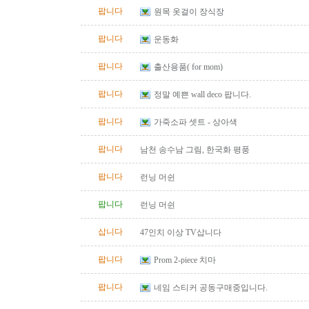
팝니다
원목 옷걸이 장식장
팝니다
운동화
팝니다
출산용품( for mom)
팝니다
정말 예쁜 wall deco 팝니다.
팝니다
가죽소파 셋트 - 상아색
팝니다
남천 송수남 그림, 한국화 평풍
팝니다
런닝 머쉰
팝니다
런닝 머쉰
삽니다
47인치 이상 TV삽니다
팝니다
Prom 2-piece 치마
팝니다
네임 스티커 공동구매중입니다.