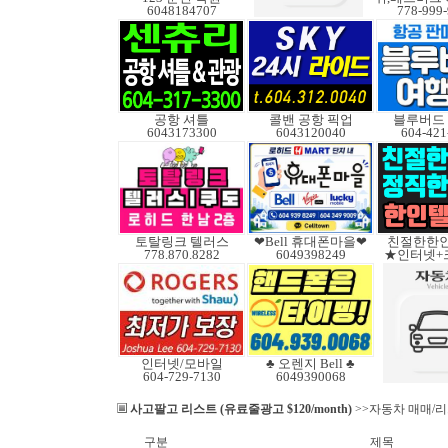
6048184707
778-999
공항 셔틀
콜밴 공항 픽업
블루버드
6043173300
6043120040
604-421
토탈링크 텔러스
❤Bell 휴대폰마을❤
친절한한인
778.870.8282
6049398249
★인터넷+
인터넷/모바일
♣ 오렌지 Bell ♣
604-729-7130
6049390068
사고팔고 리스트 (유료줄광고 $120/month)
>>자동차 매매/
구분
제목