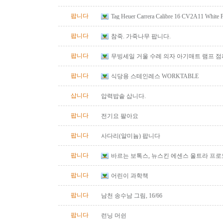
팝니다
Tag Heuer Carrera Calibre 16 CV2A11 White
Automatic Chrono Men's Watch
팝니다
참죽. 가죽나무 팝니다.
팝니다
무빙세일 거울 수레 의자 아기매트 램프 
팝니다
식당용 스테인레스 WORKTABLE
삽니다
압력밥솥 삽니다.
팝니다
전기요 팔아요
팝니다
사다리(알미늄) 팝니다
팝니다
바르는 보톡스, 뉴스킨 에센스 울트라 프
팝니다
어린이 과학책
팝니다
남천 송수남 그림, 16/66
팝니다
런닝 머쉰