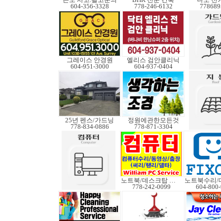
604-356-3328
778-246-6132
778689
그레이스 안경원
엘리스 검안클리닉
604-951-3000
604-937-0404
25년 펜스/가드닝
정원에관한모든것
778-834-0886
778-871-3304
노트북/데스크탑 수리
778-242-0099
604-800