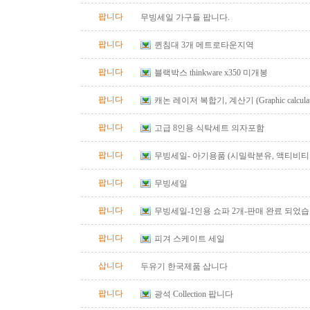
팝니다
무빙세일 가구들 팝니다.
팝니다
퀸침대 3개 메트로타운지역
팝니다
블랙박스 thinkware x350 미개봉
팝니다
캐논 레이저 복합기, 계산기 (Graphic calculator, 
calculator) 팔아요.
팝니다
고급 8인용 식탁세트 의자포함
팝니다
무빙세일- 아기용품 (시밀락분유, 액티비티 
바운서)
팝니다
무빙세일
팝니다
무빙세일-1인용 쇼파 2개-판매 완료 되었
팝니다
피겨 스케이트 세일
삽니다
두유기 한국제품 삽니다
팝니다
광석 Collection 팝니다