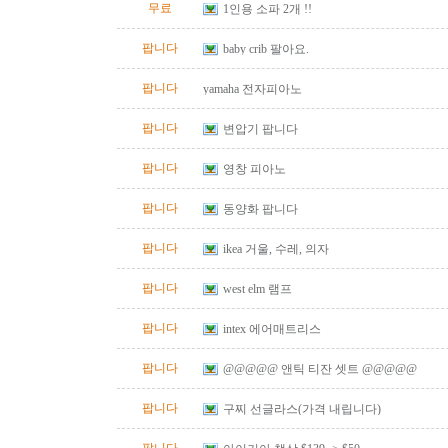
무료
1인용 소파 2개 !!
팝니다
baby crib 팔아요.
팝니다
yamaha 전자피아노
팝니다
변압기 팝니다
팝니다
영창 피아노
팝니다
동양화 팝니다
팝니다
ikea 거울, 수레, 의자
팝니다
west elm 램프
팝니다
intex 에어매트리스
팝니다
@@@@@ 앤틱 티잔 셋트 @@@@@
팝니다
구찌 선글라스(가격 내립니다)