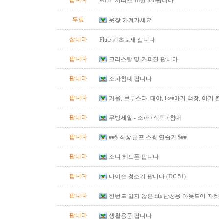
팝니다
WHY 시리즈 18권 $20팝니다
무료
옷장 가져가세요.
삽니다
Flute 기초교재 삽니다
팝니다
크리스탈 및 커피잔 팝니다
팝니다
소파침대 팝니다
팝니다
거울, 브루스타, 대야, ikea아기 책장, 아기
팝니다
무빙세일 - 소파 / 식탁 / 침대
팝니다
##$ 최상 골프 스웡 연습기 $##
팝니다
소니 헤드폰 팝니다
팝니다
다이슨 청소기 팝니다 (DC 51)
팝니다
한번도 입지 않은 fila 남성용 아웃도어 자켓
즈)판매합니다.
팝니다
생활용품 팝니다