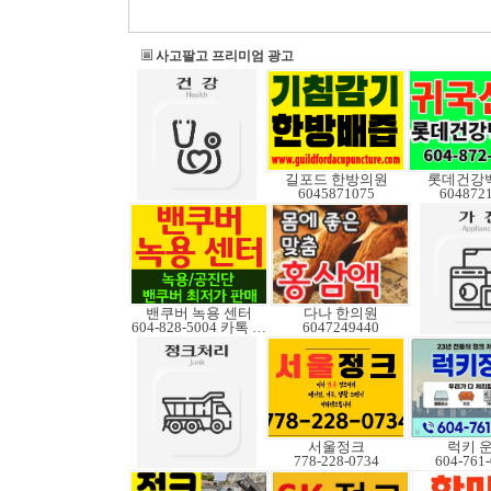
사고팔고 프리미엄 광고
길포드 한방의원
롯데건강
6045871075
604872
밴쿠버 녹용 센터
다나 한의원
604-828-5004 카톡 Elkcanada
6047249440
서울정크
럭키 
778-228-0734
604-761