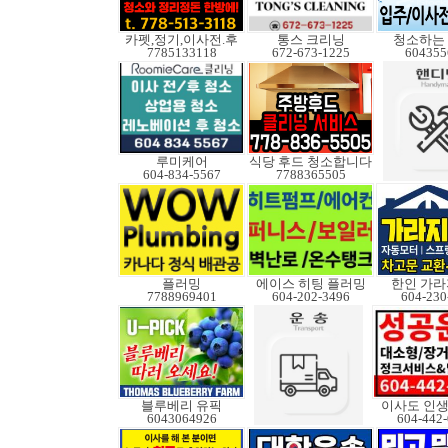
카펫,정기,이사전.후
통스 크리닝
청소하는
7785133118
672-673-1225
604355
루미케어
식당 후드 청소합니다
604-834-5567
7788365505
플러밍
에이스 히팅 플러밍
한인 가라
7788969401
604-202-3496
604-230
블루베리 유픽
이사도 인생
6043064926
604-442