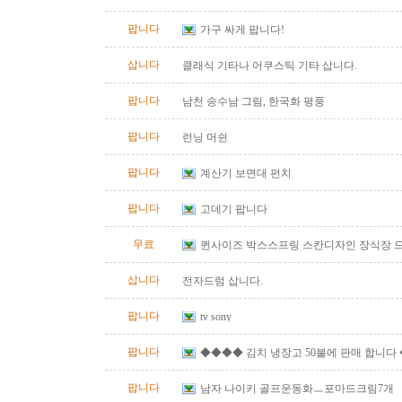
팝니다
가구 싸게 팝니다!
삽니다
클래식 기타나 어쿠스틱 기타 삽니다.
팝니다
남천 송수남 그림, 한국화 평풍
팝니다
런닝 머쉰
팝니다
계산기 보면대 펀치
팝니다
고데기 팝니다
무료
퀸사이즈 박스스프링 스칸디자인 장식장 
삽니다
전자드럼 삽니다.
팝니다
tv sony
팝니다
◆◆◆◆ 김치 냉장고 50불에 판매 합니다
팝니다
남자 나이키 골프운동화ㅡ포마드크림7개