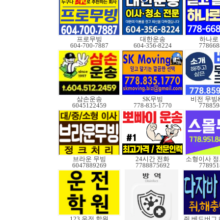
프로무빙
대한운송
하나로
604-700-7887
604-356-8224
778668
삼손운송
SK무빙
비전 무빙
6045122459
778-835-1770
778859
브라운 무빙
24시간 전화
6047889269
7788875692
778951
123 운전 학원