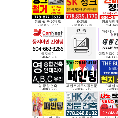
정크 월,금 20% 절
SK정크
정크처리 
778-877-3632
778-835-1770
604-348
둥지이민
6046623266
604-338
영 종합 건축
페인트마루시공전문
스페셜 
6048033975
7788348715
778938
콘도 사고.팔고문의
BHK 전문 건축
나노 전