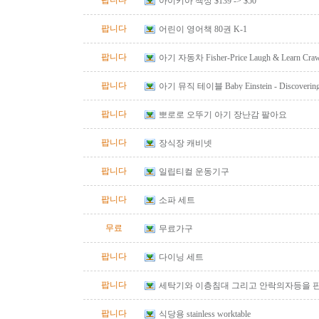
팝니다
아이키아 책상 $139 -> $50
팝니다
어린이 영어책 80권 K-1
팝니다
아기 자동차 Fisher-Price Laugh & Learn Crawl
Red
팝니다
아기 뮤직 테이블 Baby Einstein - Discovering M
Table
팝니다
뽀로로 오뚜기 아기 장난감 팔아요
팝니다
장식장 캐비넷
팝니다
일립티컬 운동기구
팝니다
소파 세트
무료
무료가구
팝니다
다이닝 세트
팝니다
세탁기와 이층침대 그리고 안락의자등을 
팝니다
식당용 stainless worktable