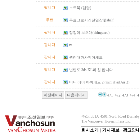
팝니다
노트북 (랩탑)
무료
무료그로서리진열장및shelf
팝니다
정강이 보호대(shinguard)
팝니다
tv
팝니다
퀸침대까사미아세트
팝니다
닌텐도 3ds XL과 칩 팝니다
팝니다
미니 에어 아이패드 2 (mini iPad Air 2)
이전페이지
다음페이지
471
472
473
474
4
주소: 331A-4501 North Road Burnaby
The Vancouver Korean Press Ltd.
회사소개
|
기사제보
|
광고안