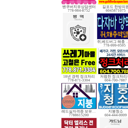
밴쿠버치유상담센터
길포드 한방의
778-984-8752
6045871075
쥐,베드버그 
778-999-9595
18년 경력 정크처리
저렴한 정크처리
778-871-3304
604-700-7887
레드실자격증 보유업체
지붕청소
7788615200
604-444-0009