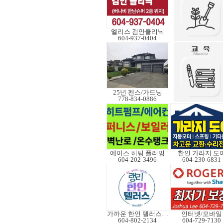
엘리스 검안클리닉
604-937-0404
25년 펜스/가드닝
778-834-0886
에이스 히팅 플러밍
한인 가라지 도
604-202-3496
604-230-6831
가까운 한인 텔러스쿠도
인터넷/모바일
604-802-2134
604-729-7130