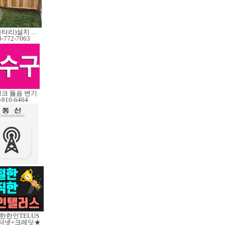
펜스(울타리)설치 수리
8-772-7063
싱크 뚫음 변기
-910-6464
한한인TELUS
터넷+크레딧★