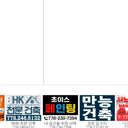
BHK 전문 건축
내 공간을 위한 선택
모든 집수리
나
778-246-6132
778-230-7394
778-237-9110
77