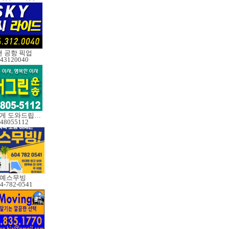
 공항 픽업
43120040
성실하게 도와드립니다
48055112
예스무빙
4-782-0541