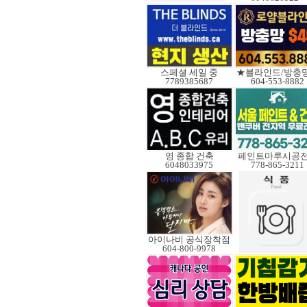
스페셜 세일 중
★블라인드/방충
7789385687
604-553-8882
영 종합 건축
페인트마루시공
6048033975
778-865-3211
아이나비 공식장착점
604-800-9978