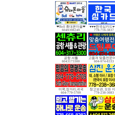
❤Bell 휴대폰마을❤
♥♥♥한국심카드♥
6049398249
778-716-3837
공항 셔틀
6043173300
604-974-8333
미쿡,장거리,귀국
창고보관, 모든 
604-779-5709
778-238-3683