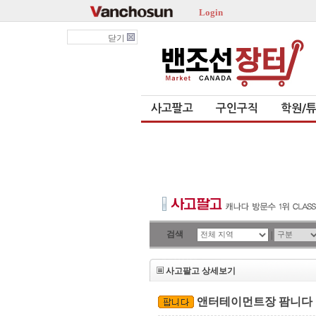
Login
닫기
사고팔고
구인구직
학원/
검색
|
사고팔고 상세보기
앤터테이먼트장 팜니다