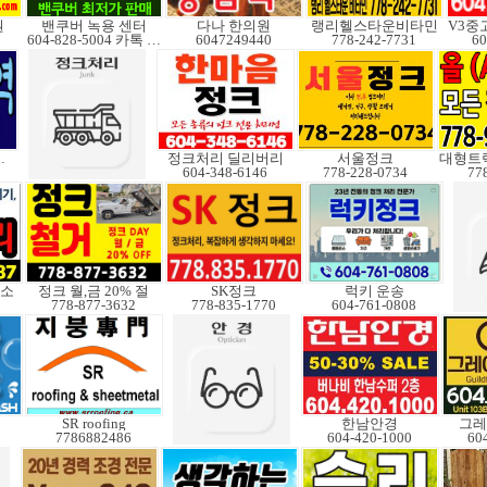
원
밴쿠버 녹용 센터
다나 한의원
랭리헬스타운비타민
604-828-5004 카톡 Elkcanada
6047249440
778-242-7731
60
해충 박멸
정크처리 딜리버리
서울정크
604-348-6146
778-228-0734
77
/소
정크 월,금 20% 절
SK정크
럭키 운송
778-877-3632
778-835-1770
604-761-0808
SR roofing
한남안경
그레
7786882486
604-420-1000
60