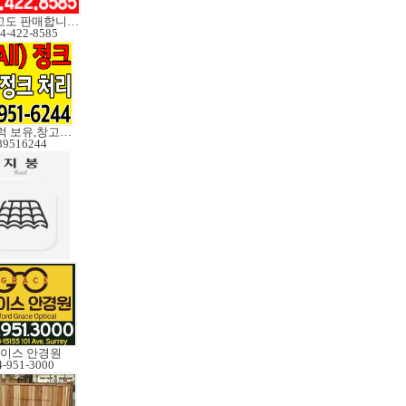
V3중고도 판매합니다.
4-422-8585
대형트럭 보유,창고보관
89516244
이스 안경원
4-951-3000