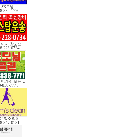
SK무빙
8-835-1770
장거리이사 창고보관정크
8-228-0734
이사전후,카펫,모든청소
8-838-7771
문청소업체
8-847-0131