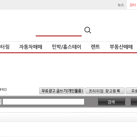
튜터링
자동차매매
민박/홈스테이
렌트
부동산매매