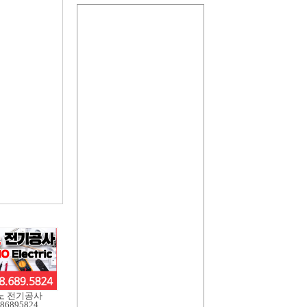
노 전기공사
86895824