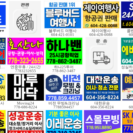
♥♥
블루버드 여행사
제이여행사
콜밴
604-421-0101
604-428-0088
60
고품격 맞춤전문여행사
연중무휴 / 24시간
하나25투어
7783232655
778-862-3487
60
이사
Moving24
비전 무빙&크리닝
대한운송
778-686-8224
7788594457
604-356-8224
60