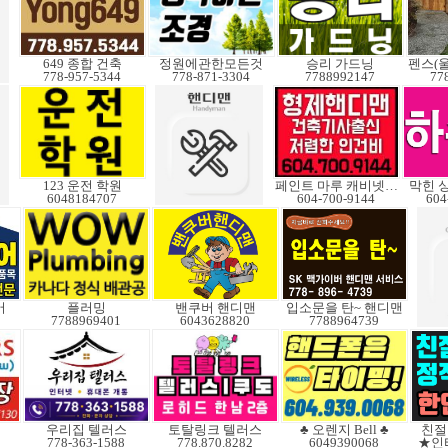
649 종합 건축
정원에관한모든것
승리 가드닝
778-957-5344
778-871-3304
7788992147
77
123 운전 학원
페인트 마루 캐비넷코팅
막힌 
6048184707
604-700-9144
604
어
플러밍
밴쿠버 핸디맨
입소문을 탄~ 핸디맨
7788969401
6043628820
7788964739
우리집 텔러스
토탈링크 텔러스
♣ 오렌지 Bell ♣
친절
778-363-1588
778.870.8282
6049390068
★인