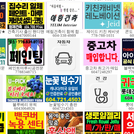
망★
건축기사 출신 핸디맨
예림건축이 함께 합니다
제이드 키친 케비넷
콘도
6047009144
604-338-4989
778-788-1031
60
전문
페인트마루시공전문
중고차 최고가 매입
블랙박
7788348715
6047248297
77
블루베리 유픽
눈꽃빙수기 총판
롯데
6043064926
6047214503
60