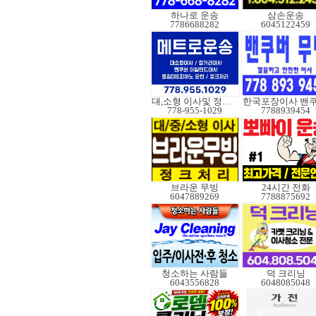
하나로 운송
삼손운송
7786688282
6045122459
대,소형 이사및 정크처
778-955-1029
7788939454
브라운 무빙
24시간 전화
6047889269
7788875692
청소하는 사람들
덕 크리닝
6043556828
6048085048