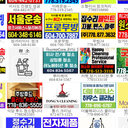
이사도 인생도 성공
이레운송~~
소형이사 정크처리 무빙
604-442-0737
778-319-2345
7789518890
77
한국포장이사 밴쿠버무빙
장거리이사 .정크
프로무빙
무빙24
604-348-6146
604-700-7887
778-877-3632
77
루미케어
카펫,정기,이사전.후
604-834-5567
7785133118
77
식당 후드 청소합니다
통스 크리닝
더블해피니스 클리닝
방
7788365505
672-673-1225
778-896-6787
77