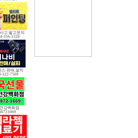
 사고.팔고문의
4-356-3328
스 판매,설치
8-322-7569
건강백화점
48721669