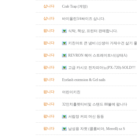
삽니다
Crab Trap (게망)
삽니다
바이올린3/4싸이즈 삽니다.
팝니다
식탁, 책상, 프린터 판매합니다.
팝니다
키친아트 큰 냄비 (신생아 가재수건 삶기 좋
팝니다
REVRON 헤어 스트레이트너(상태A)
팝니다
고급 카시오 전자피아노(PX-720)-SOLD!!!
팝니다
Eyelash extension & Gel nails
팝니다
어린이키친
팝니다
32인치훌렛티비및 스탠드 80불에 팝니다
팝니다
서랍장 커피 머신 등등
팝니다
남성용 자켓 (콜롬비아, Merrell) sz S