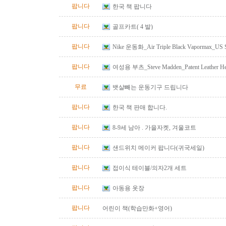
팝니다
한국 책 팝니다
팝니다
골프카트( 4 발)
팝니다
Nike 운동화_Air Triple Black Vapormax_US S
팝니다
여성용 부츠_Steve Madden_Patent Leather He
Size 10
무료
뱃살빼는 운동기구 드립니다
팝니다
한국 책 판매 합니다.
팝니다
8-9세 남아 . 가을자켓, 겨울코트
팝니다
샌드위치 메이커 팝니다(귀국세일)
팝니다
접이식 테이블/의자2개 세트
팝니다
아동용 옷장
팝니다
어린이 책(학습만화+영어)