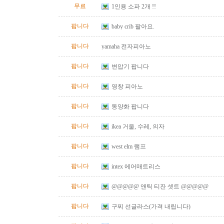
무료
1인용 소파 2개 !!
팝니다
baby crib 팔아요.
팝니다
yamaha 전자피아노
팝니다
변압기 팝니다
팝니다
영창 피아노
팝니다
동양화 팝니다
팝니다
ikea 거울, 수레, 의자
팝니다
west elm 램프
팝니다
intex 에어매트리스
팝니다
@@@@@ 앤틱 티잔 셋트 @@@@@
팝니다
구찌 선글라스(가격 내립니다)