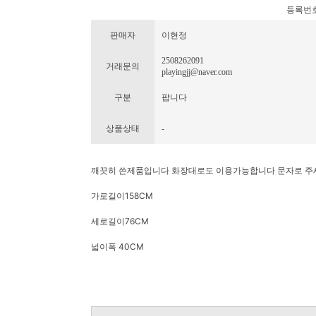
등록번호 : 
판매자
이현정
2508262091
거래문의
playingjj@naver.com
구분
팝니다
상품상태
-
깨끗히 쓴제품입니다 화장대로도 이용가능합니다 문자로 주
가로길이158CM
세로길이76CM
넓이폭 40CM