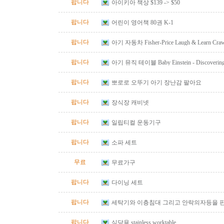
팝니다
아이키아 책상 $139 -> $50
팝니다
어린이 영어책 80권 K-1
팝니다
아기 자동차 Fisher-Price Laugh & Learn Crawl
Red
팝니다
아기 뮤직 테이블 Baby Einstein - Discovering M
Table
팝니다
뽀로로 오뚜기 아기 장난감 팔아요
팝니다
장식장 캐비넷
팝니다
일립티컬 운동기구
팝니다
소파 세트
무료
무료가구
팝니다
다이닝 세트
팝니다
세탁기와 이층침대 그리고 안락의자등을 
팝니다
식당용 stainless worktable