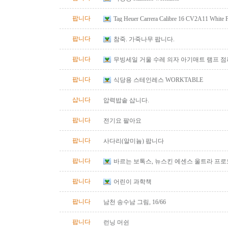
팝니다
Tag Heuer Carrera Calibre 16 CV2A11 White
Automatic Chrono Men's Watch
팝니다
참죽. 가죽나무 팝니다.
팝니다
무빙세일 거울 수레 의자 아기매트 램프 
팝니다
식당용 스테인레스 WORKTABLE
삽니다
압력밥솥 삽니다.
팝니다
전기요 팔아요
팝니다
사다리(알미늄) 팝니다
팝니다
바르는 보톡스, 뉴스킨 에센스 울트라 프
팝니다
어린이 과학책
팝니다
남천 송수남 그림, 16/66
팝니다
런닝 머쉰