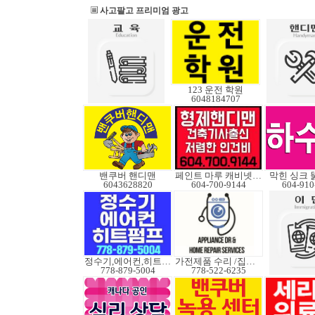
사고팔고 프리미엄 광고
123 운전 학원
6048184707
밴쿠버 핸디맨
페인트 마루 캐비넷코팅
막힌 싱크 
6043628820
604-700-9144
604-910
정수기,에어컨,히트펌프
가전제품 수리 /집수리
778-879-5004
778-522-6235