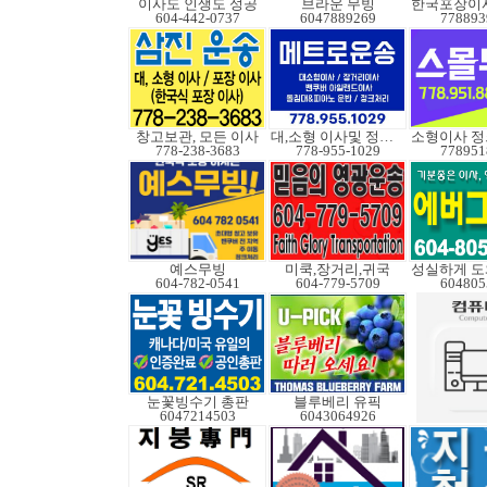
이사도 인생도 성공
브라운 무빙
604-442-0737
6047889269
778893
창고보관, 모든 이사
대,소형 이사및 정크처
778-238-3683
778-955-1029
778951
예스무빙
미쿡,장거리,귀국
604-782-0541
604-779-5709
604805
눈꽃빙수기 총판
블루베리 유픽
6047214503
6043064926