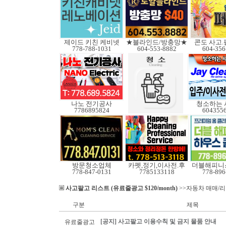
제이드 키친 케비넷
★블라인드/방충망★
콘도 사고
778-788-1031
604-553-8882
604-356
나노 전기공사
청소하는 
7786895824
604355
방문청소업체
카펫,정기,이사전.후
더블해피니
778-847-0131
7785133118
778-896
사고팔고 리스트 (유료줄광고 $120/month)
>>자동차 매매/
구분
제목
[공지] 사고팔고 이용수칙 및 금지 물품 안내
유료줄광고