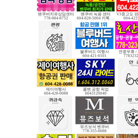
밴쿠버치유상담센터
밴쿠버 녹용 센터
778-984-8752
604-828-5004 카톡 Elkcanada
604-422
블루버드 여행사
연중무휴 /
604-421-0101
778323
제이여행사
콜밴 공항 픽업
604-428-0088
6043120040
뮤즈보석 벤쿠버
778-355-6688