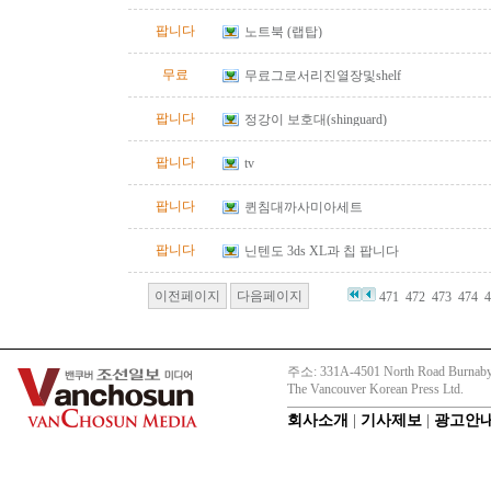
팝니다
노트북 (랩탑)
무료
무료그로서리진열장및shelf
팝니다
정강이 보호대(shinguard)
팝니다
tv
팝니다
퀸침대까사미아세트
팝니다
닌텐도 3ds XL과 칩 팝니다
이전페이지
다음페이지
471
472
473
474
4
주소: 331A-4501 North Road Burnaby
The Vancouver Korean Press Ltd.
회사소개
|
기사제보
|
광고안