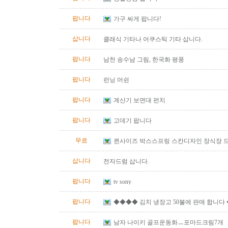
팝니다
가구 싸게 팝니다!
삽니다
클래식 기타나 어쿠스틱 기타 삽니다.
팝니다
남천 송수남 그림, 한국화 평풍
팝니다
런닝 머쉰
팝니다
계산기 보면대 펀치
팝니다
고데기 팝니다
무료
퀸사이즈 박스스프링 스칸디자인 장식장 
삽니다
전자드럼 삽니다.
팝니다
tv sony
팝니다
◆◆◆◆ 김치 냉장고 50불에 판매 합니다
팝니다
남자 나이키 골프운동화ㅡ포마드크림7개