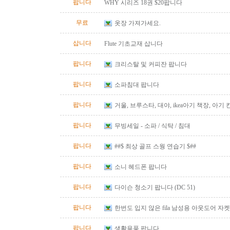
팝니다
WHY 시리즈 18권 $20팝니다
무료
옷장 가져가세요.
삽니다
Flute 기초교재 삽니다
팝니다
크리스탈 및 커피잔 팝니다
팝니다
소파침대 팝니다
팝니다
거울, 브루스타, 대야, ikea아기 책장, 아기
팝니다
무빙세일 - 소파 / 식탁 / 침대
팝니다
##$ 최상 골프 스웡 연습기 $##
팝니다
소니 헤드폰 팝니다
팝니다
다이슨 청소기 팝니다 (DC 51)
팝니다
한번도 입지 않은 fila 남성용 아웃도어 자켓
즈)판매합니다.
팝니다
생활용품 팝니다