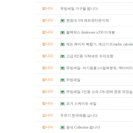
bench
팝니다
무빙세일 가구들 팝니다.
팝니다
퀸침대 3개 메트로타운지역
팝니다
블랙박스 thinkware x350 미개봉
팝니다
캐논 레이저 복합기, 계산기 (Graphic calculator, 
calculator) 팔아요.
팝니다
고급 8인용 식탁세트 의자포함
팝니다
무빙세일- 아기용품 (시밀락분유, 액티비티 
바운서)
팝니다
무빙세일
팝니다
무빙세일-1인용 쇼파 2개-판매 완료 되었
팝니다
피겨 스케이트 세일
삽니다
두유기 한국제품 삽니다
팝니다
광석 Collection 팝니다