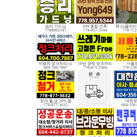
승리 가드닝
649 종합 건축
7788992147
778-957-5344
778-772
저렴한 정크처리/소
18년 경력 정크처리
서울
604-700-7887
778-871-3304
778-228
정크 월,금 20% 절
대한
778-877-3632
604-356