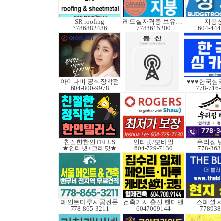
SR roofing
레드실자격증 보유업체
지붕
7786882486
7788615200
604-444
아이나비 공식장착점
♥♥♥한국심
604-800-9978
778-716
친절한한인TELUS
인터넷/모바일
우리집 
★인터넷+크레딧★
604-729-7130
778-363
페인트마루시공전문
건축기사 출신 핸디맨
스페셜 
778-865-3211
6047009144
778938