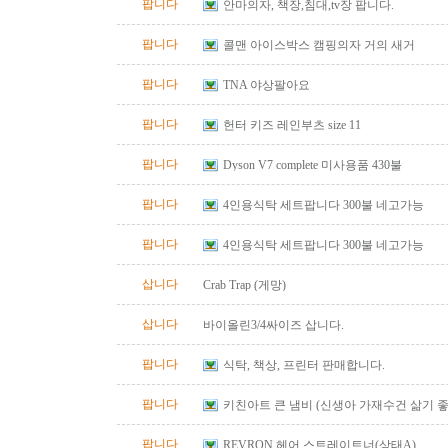
팝니다
안마의자, 책장,침대,tv장 팝니다.
팝니다
콜맨 아이스박스 캠핑의자 거의 새거
팝니다
TNA 야상팔아요
팝니다
헌터 키즈 레인부츠 size 11
팝니다
Dyson V7 complete 미사용품 430불
팝니다
4인용식탁 세트팝니다 300불 네고가능
팝니다
4인용식탁 세트팝니다 300불 네고가능
삽니다
Crab Trap (게망)
삽니다
바이올린3/4싸이즈 삽니다.
팝니다
식탁, 책상, 프린터 판매합니다.
팝니다
키친아트 큰 냄비 (신생아 가재수건 삶기 좋
팝니다
REVRON 헤어 스트레이트너(상태A)