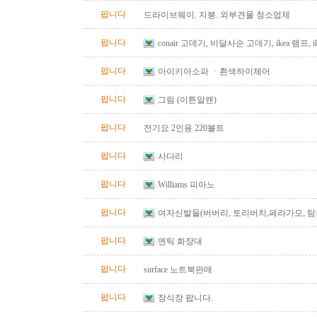
팝니다
드라이브웨이. 지붕. 외부견물 청소업체
팝니다
conair 고데기, 비달사순 고데기, ikea 램프, ike
아이스박스
팝니다
아이키아소파 ㆍ흰색하이체어
팝니다
그림 (이튼알랜)
팝니다
전기요 2인용 220볼트
팝니다
사다리
팝니다
Williams 피아노
팝니다
여자신발들(버버리, 토리버치,페라가모, 탐스
팝니다
엔틱 화장대
팝니다
surface 노트북판매
팝니다
장식장 팝니다.