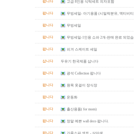
팝니다
고급 8인용 식탁세트 의자포함
팝니다
무빙세일- 아기용품 (시밀락분유, 액티비티 
바운서)
팝니다
무빙세일
팝니다
무빙세일-1인용 쇼파 2개-판매 완료 되었
팝니다
피겨 스케이트 세일
삽니다
두유기 한국제품 삽니다
팝니다
광석 Collection 팝니다
팝니다
원목 옷걸이 장식장
팝니다
운동화
팝니다
출산용품( for mom)
팝니다
정말 예쁜 wall deco 팝니다.
팝니다
가죽소파 셋트 - 상아색