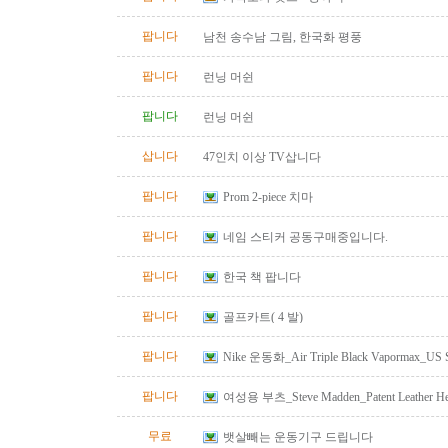
팝니다
남천 송수남 그림, 한국화 평풍
팝니다
런닝 머쉰
팝니다
런닝 머쉰
삽니다
47인치 이상 TV삽니다
팝니다
Prom 2-piece 치마
팝니다
네임 스티커 공동구매중입니다.
팝니다
한국 책 팝니다
팝니다
골프카트( 4 발)
팝니다
Nike 운동화_Air Triple Black Vapormax_US S
팝니다
여성용 부츠_Steve Madden_Patent Leather He
Size 10
무료
뱃살빼는 운동기구 드립니다