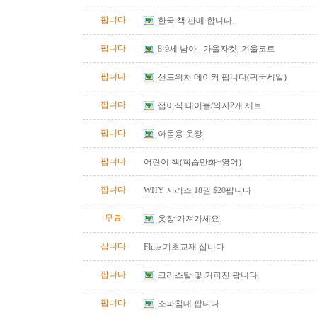
팝니다
한국 책 판매 합니다.
팝니다
8-9세 남아 . 가을자켓, 겨울코트
팝니다
샌드위치 메이커 팝니다(귀국세일)
팝니다
접이식 테이블/의자2개 세트
팝니다
아동용 옷장
팝니다
어린이 책(학습만화+영어)
팝니다
WHY 시리즈 18권 $20팝니다
무료
옷장 가져가세요.
삽니다
Flute 기초교재 삽니다
팝니다
크리스탈 및 커피잔 팝니다
팝니다
소파침대 팝니다