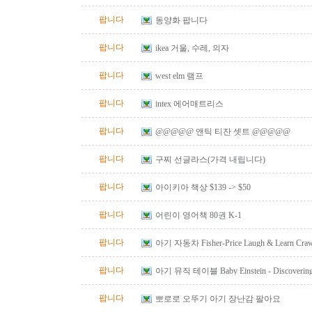
팝니다
동양화 팝니다
팝니다
ikea 거울, 수레, 의자
팝니다
west elm 램프
팝니다
intex 에어매트리스
팝니다
@@@@@ 앤틱 티잔 셋트 @@@@@
팝니다
구찌 선글라스(가격 내립니다)
팝니다
아이키아 책상 $139 -> $50
팝니다
어린이 영어책 80권 K-1
팝니다
아기 자동차 Fisher-Price Laugh & Learn Crawl
Red
팝니다
아기 뮤직 테이블 Baby Einstein - Discovering M
Table
팝니다
뽀로로 오뚜기 아기 장난감 팔아요