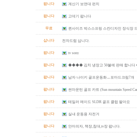
팝니다
계산기 보면대 펀치
팝니다
고데기 팝니다
무료
퀸사이즈 박스스프링 스칸디자인 장식장 
삽니다
전자드럼 삽니다.
팝니다
tv sony
팝니다
◆◆◆◆ 김치 냉장고 50불에 판매 합니다
팝니다
남자 나이키 골프운동화ㅡ포마드크림7개
팝니다
썬마운틴 골프 카트 (Sun mountain Speed Cart 
팝니다
테일러 메이드 SLDR 골프 클럽 팔아요
팝니다
실내 운동용 자전거
팝니다
안마의자, 책장,침대,tv장 팝니다.