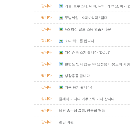
팝니다
거울, 브루스타, 대야, ikea아기 책장, 아기
팝니다
무빙세일 - 소파 / 식탁 / 침대
팝니다
##$ 최상 골프 스웡 연습기 $##
팝니다
소니 헤드폰 팝니다
팝니다
다이슨 청소기 팝니다 (DC 51)
팝니다
한번도 입지 않은 fila 남성용 아웃도어 자켓
즈)판매합니다.
팝니다
생활용품 팝니다
팝니다
가구 싸게 팝니다!
삽니다
클래식 기타나 어쿠스틱 기타 삽니다.
팝니다
남천 송수남 그림, 한국화 평풍
팝니다
런닝 머쉰