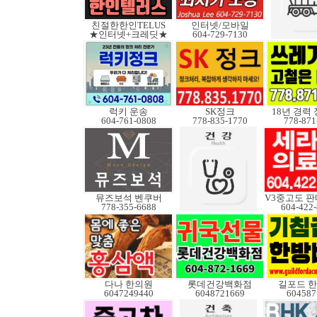
친절한한인TELUS
인터넷/모바일
★인터넷+크레딧★
604-729-7130
럭키 운송
SK정크
18년 경력
604-761-0808
778-835-1770
778-871
뮤즈보석 벤쿠버
778-355-6688
604-422
다나 한의원
롯데건강백화점
길포드 
6047249440
6048721669
604587