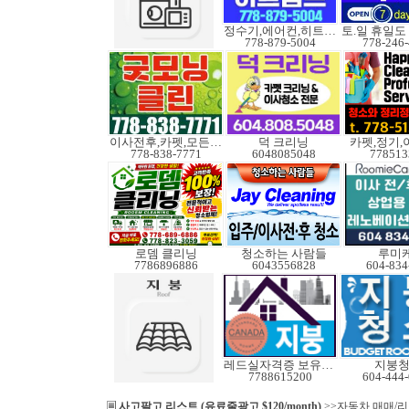
정수기,에어컨,히트펌프
778-879-5004
778-246
이사전후,카펫,모든청소
덕 크리닝
카펫,정기,
778-838-7771
6048085048
778513
로뎀 클리닝
청소하는 사람들
루미
7786896886
6043556828
604-834
레드실자격증 보유업체
지붕
7788615200
604-444
사고팔고 리스트 (유료줄광고 $120/month)
>>자동차 매매/