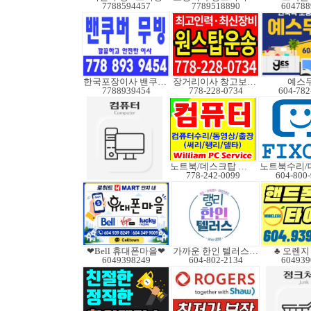
7788594457
7789518890
604788
한국포장이사 밴쿠버무빙
장거리이사 창고보관정크
예스
7788939454
778-228-0734
604-782
노트북/데스크탑 수리
778-242-0099
604-800
❤Bell 휴대폰마을❤
가까운 한인 텔러스쿠도
♣ 오렌지 B
6049398249
604-802-2134
604939