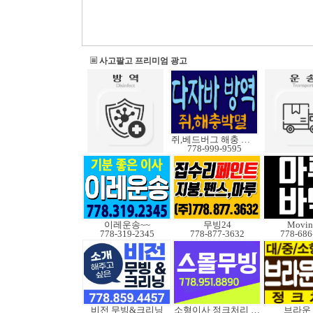
사고팔고 프리미엄 광고
쥐,베드버그 해충 박멸
778-999-9595
이레운송~~
무빙24
Movin
778-319-2345
778-877-3632
778-686
비전 무빙&크리닝
소형이사 정크처리 무빙
브라운