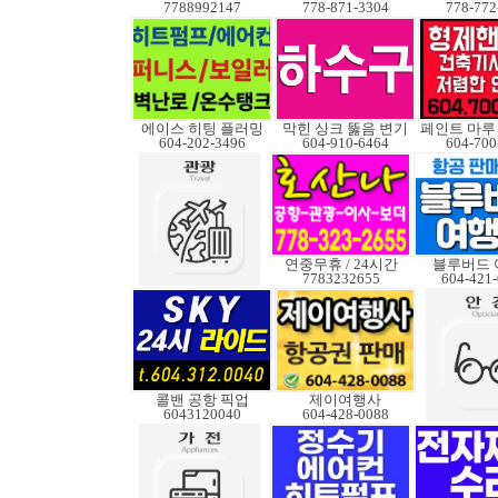
7788992147
778-871-3304
778-772
에이스 히팅 플러밍
막힌 싱크 뚫음 변기
604-202-3496
604-910-6464
604-700
연중무휴 / 24시간
블루버드 
7783232655
604-421
콜밴 공항 픽업
제이여행사
6043120040
604-428-0088