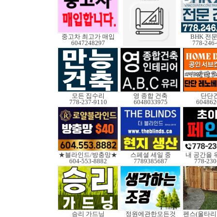
중고차 최고가 매입
BHK 전
6047248297
778-246
모든 집수리
영 종합 건축
단단
778-237-9110
6048033975
604862
★블라인드/방충망★
스페셜 세일 중
내 공간을 
604-553-8882
7789385687
778-230
승리 가드닝
정원에관한모든것